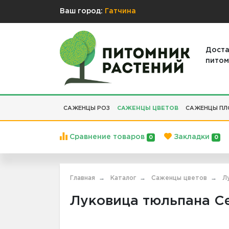
Ваш город:
Гатчина
Доста
питом
САЖЕНЦЫ РОЗ
САЖЕНЦЫ ЦВЕТОВ
САЖЕНЦЫ ПЛ
Сравнение товаров
Закладки
0
0
Главная
Каталог
Саженцы цветов
Л
Луковица тюльпана Сев