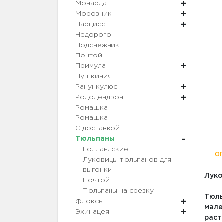
Монарда
Морозник
Нарцисс
Недорого
Подснежник
Почтой
Примула
Пушкиния
Ранункулюс
Рододендрон
Ромашка
Ромашка
С доставкой
Тюльпаны
Голландские
О
Луковицы тюльпанов для
выгонки
Луко
Почтой
Тюльпаны на срезку
Тюль
Флоксы
мале
Эхинацея
раст