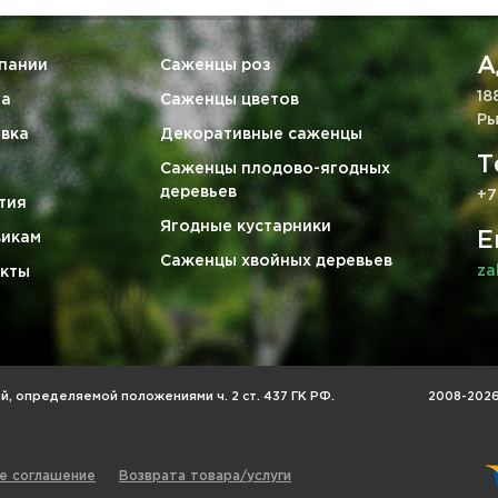
А
пании
Саженцы роз
18
та
Саженцы цветов
Ры
вка
Декоративные саженцы
Т
Саженцы плодово-ягодных
деревьев
+7
тия
Ягодные кустарники
E
викам
Саженцы хвойных деревьев
za
кты
, определяемой положениями ч. 2 ст. 437 ГК РФ.
2008-2026 
е соглашение
Возврата товара/услуги