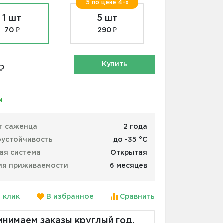
5 по цене 4-х
1 шт
5 шт
70 ₽
290 ₽
Купить
₽
и
т саженца
2 года
устойчивость
до -35 °С
ая система
Открытая
ия приживаемости
6 месяцев
1 клик
В избранное
Сравнить
инимаем заказы круглый год.