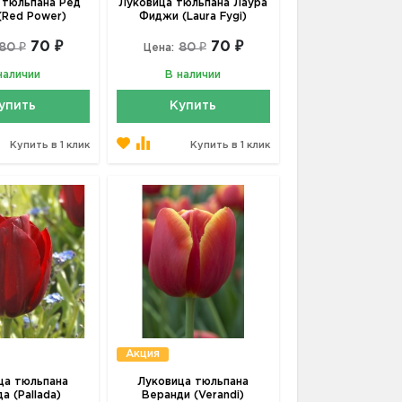
 тюльпана Ред
Луковица тюльпана Лаура
(Red Power)
Фиджи (Laura Fygi)
70 ₽
70 ₽
80 ₽
80 ₽
Цена:
наличии
В наличии
упить
Купить
Купить в 1 клик
Купить в 1 клик
Акция
ца тюльпана
Луковица тюльпана
а (Pallada)
Веранди (Verandi)