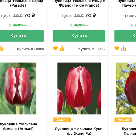
овица тюльпана Парад
Луковица тюльпана Иль де
Луковица
(Parade)
Франс (Ile de France)
Пауер 
70 ₽
70 ₽
80 ₽
80 ₽
Цена:
Цена:
Цена:
В наличии
В наличии
В 
Купить
Купить
К
Купить в 1 клик
Купить в 1 клик
Акция
Акция
Луковица тюльпана
Армани (Armani)
Луковица тюльпана Кунг-
Лукови
фу (Kung Fu)
Паллад