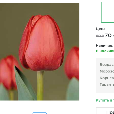
Цена:
70 
80 ₽
Наличие:
В наличи
Возрас
Морозо
Корнев
Гарант
Купить в 
Пр