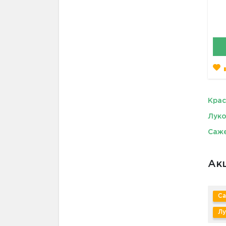
Кра
Луко
Саже
Акц
Са
Лу