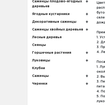
Саженцы плодово-ягодных
Цвет
деревьев
расп
буто
Ягодные кустарники
селе
Декоративные саженцы
дожд
Саженцы хвойных деревьев
Преи
Лесные деревья
1. У
2. Д
Сеянцы
3. П
4. Л
Горшечные растения
Луковицы
Поса
1. Л
Клубни
окол
Саженцы
2. В
3. П
Черенки
пита
4. П
5. П
луко