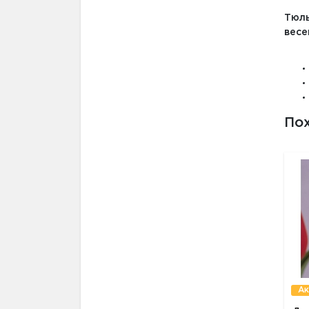
Тюль
весе
По
Ак