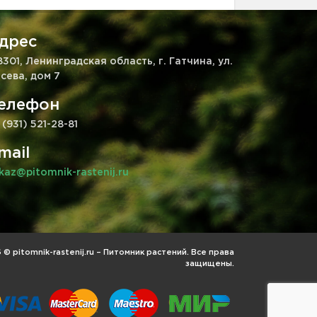
дрес
8301, Ленинградская область, г. Гатчина, ул.
сева, дом 7
елефон
 (931) 521-28-81
mail
kaz@pitomnik-rastenij.ru
© pitomnik-rastenij.ru – Питомник растений. Все права
защищены.