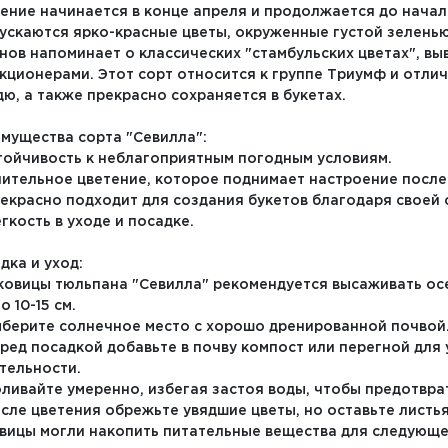
ение начинается в конце апреля и продолжается до начала
ускаются ярко-красные цветы, окруженные густой зелень
нов напоминает о классических "стамбульских цветах", в
кционерами. Этот сорт относится к группе Триумф и отлич
ю, а также прекрасно сохраняется в букетах.
мущества сорта "Севилла":
стойчивость к неблагоприятным погодным условиям.
лительное цветение, которое поднимает настроение после
рекрасно подходит для создания букетов благодаря своей 
егкость в уходе и посадке.
дка и уход:
уковицы тюльпана "Севилла" рекомендуется высаживать осе
о 10-15 см.
ыберите солнечное место с хорошо дренированной почвой
еред посадкой добавьте в почву компост или перегной для
тельности.
оливайте умеренно, избегая застоя воды, чтобы предотвра
осле цветения обрежьте увядшие цветы, но оставьте листь
вицы могли накопить питательные вещества для следующе