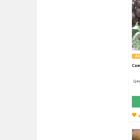
Ак
Саж
Цен