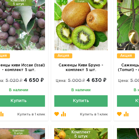
ция
Акция
Акция
енцы киви Иссаи (Issai)
Саженцы Киви Бруно -
Саженцы
- комплект 5 шт.
комплект 5 шт.
(Tomuri) -
4 650 ₽
4 630 ₽
5 020 ₽
5 000 ₽
5 0
а:
Цена:
Цена:
В наличии
В наличии
В 
Купить
Купить
К
Купить в 1 клик
Купить в 1 клик