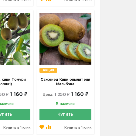
Акция
 киви Томури
Саженец Киви опылителя
Tomuri)
Мальбэка
1 160 ₽
1 160 ₽
50 ₽
1 250 ₽
Цена:
наличии
В наличии
упить
Купить
Купить в 1 клик
Купить в 1 клик