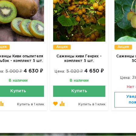
ция
Акция
Акция
енцы Киви опылителя
Саженцы киви Генрих -
Саженцы к
ьбэк - комплект 5 шт.
комплект 5 шт.
50
4 630 ₽
4 650 ₽
5 000 ₽
5 020 ₽
а:
Цена:
7
Цена:
В наличии
В наличии
Нет 
Купить
Купить
Уве
по
Купить в 1 клик
Купить в 1 клик