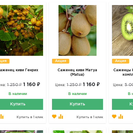
ция
Акция
Акция
аженец киви Генрих
Саженец киви Матуа
Саженцы К
(Matua)
комп
1 160 ₽
1 160 ₽
1 250 ₽
1 250 ₽
5 0
на:
Цена:
Цена:
В наличии
В наличии
В 
Купить
Купить
К
Купить в 1 клик
Купить в 1 клик