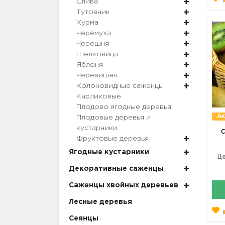
Слива
Тутовник
Хурма
Черёмуха
Черешня
Шелковица
Яблоня
Черевишня
Колоновидные саженцы
Карликовые
Плодово ягодные деревья
Ак
Плодовые деревья и
кустарники
С
Фруктовые деревья
Ягодные кустарники
Це
Декоративные саженцы
Саженцы хвойных деревьев
Лесные деревья
Сеянцы