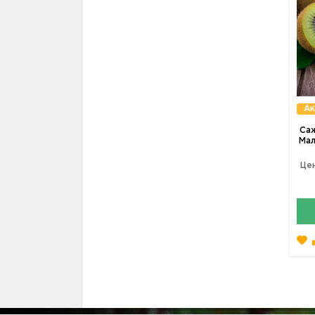
Ак
Саж
Мал
Цен