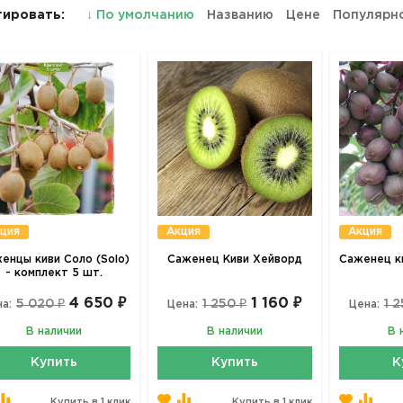
ировать:
↓
По умолчанию
Названию
Цене
Популярн
ция
Акция
Акция
енцы киви Соло (Solo)
Саженец Киви Хейворд
Саженец ки
- комплект 5 шт.
4 650 ₽
1 160 ₽
5 020 ₽
1 250 ₽
1 2
а:
Цена:
Цена:
В наличии
В наличии
В 
Купить
Купить
К
Купить в 1 клик
Купить в 1 клик