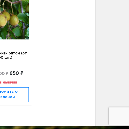
иви оптом (от
0 шт.)
650 ₽
00 ₽
в наличии
домить о
явлении