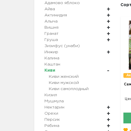
Адамово яблоко
Сорт
Айва
Актинидия
Алыча
Вишня
Гранат
Груша
Зизифус (унаби)
Инжир
Калина
Каштан
Киви
Ак
Киви женский
Киви мужской
Саж
Киви самоплодный
Кизил
Цен
Мушмула
Нектарин
Орехи
Персик
Рябина