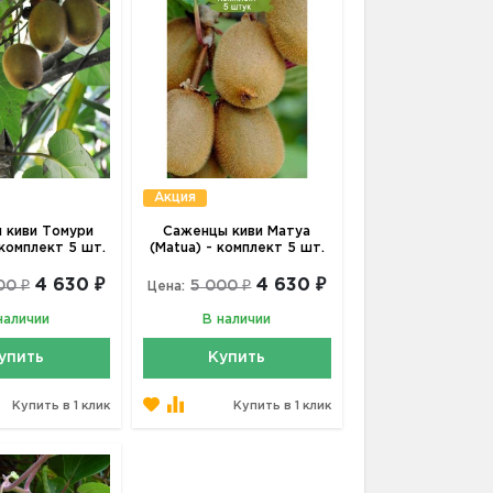
Акция
 киви Томури
Саженцы киви Матуа
 комплект 5 шт.
(Matua) - комплект 5 шт.
4 630 ₽
4 630 ₽
00 ₽
5 000 ₽
Цена:
наличии
В наличии
упить
Купить
Купить в 1 клик
Купить в 1 клик