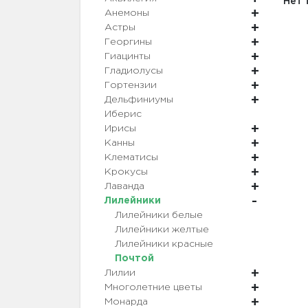
Нет 
Анемоны
Астры
Георгины
Гиацинты
Гладиолусы
Гортензии
Дельфиниумы
Иберис
Ирисы
Канны
Клематисы
Крокусы
Лаванда
Лилейники
Лилейники белые
Лилейники желтые
Лилейники красные
Почтой
Лилии
Многолетние цветы
Монарда