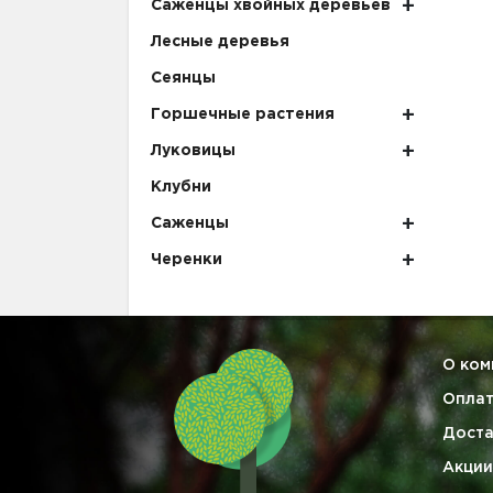
Саженцы хвойных деревьев
Лесные деревья
Сеянцы
Горшечные растения
Луковицы
Клубни
Саженцы
Черенки
О ком
Опла
Доста
Акции