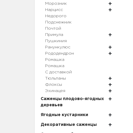
Морозник
Нарцисс
Недорого
Подснежник
Почтой
Примула
Пушкиния
Ранункулюс
Рододендрон
Ромашка
Ромашка
С доставкой
Тюльпаны
Флоксы
Эхинацея
Саженцы плодово-ягодных
деревьев
Ягодные кустарники
Декоративные саженцы