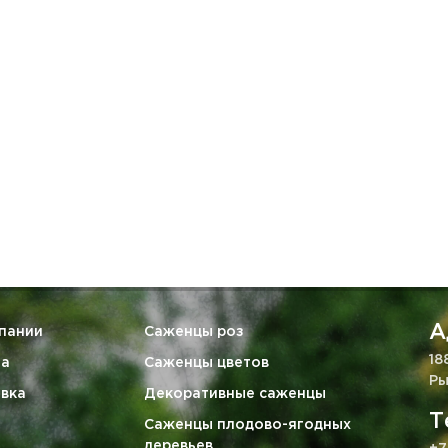
А
пании
Саженцы роз
18
та
Саженцы цветов
Ры
вка
Декоративные саженцы
Т
Саженцы плодово-ягодных
деревьев