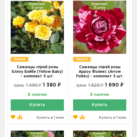
Акция
Акция
Саженцы спрей розы
Саженцы спрей розы
Еллоу Бэйби (Yellow Baby)
Арроу Фолиес (Arrow
- комплект 5 шт.
Follies) - комплект 5 шт.
1 380 ₽
1 690 ₽
1 490 ₽
1 820 ₽
Цена:
Цена:
В наличии
В наличии
Купить
Купить
Купить в 1 клик
Купить в 1 клик