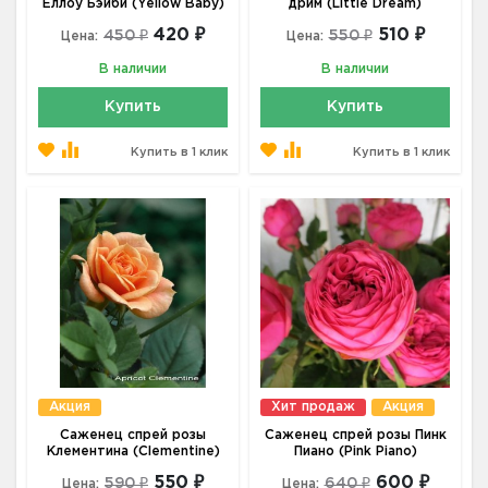
Еллоу Бэйби (Yellow Baby)
дрим (Little Dream)
420 ₽
510 ₽
450 ₽
550 ₽
Цена:
Цена:
В наличии
В наличии
Купить
Купить
Купить в 1 клик
Купить в 1 клик
Акция
Хит продаж
Акция
Саженец спрей розы
Саженец спрей розы Пинк
Клементина (Clementine)
Пиано (Pink Piano)
550 ₽
600 ₽
590 ₽
640 ₽
Цена:
Цена: