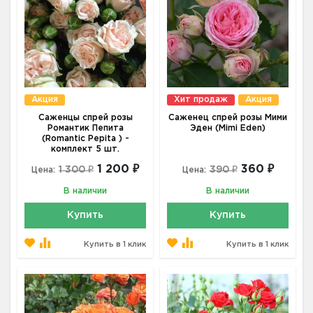
Акция
Хит продаж
Акция
Саженцы спрей розы
Саженец спрей розы Мими
Романтик Пепита
Эден (Mimi Eden)
(Romantic Pepita ) -
комплект 5 шт.
1 200 ₽
360 ₽
1 300 ₽
390 ₽
Цена:
Цена:
В наличии
В наличии
Купить
Купить
Купить в 1 клик
Купить в 1 клик