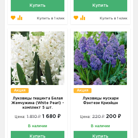
Купить
Купить
Купить в 1 клик
Купить в 1 клик
Акция
Акция
Луковицы гиацинта Белая
Луковицы мускари
Жемчужина (White Pearl) -
Фэнтези Криэйшн
комплект 5 шт.
1 680 ₽
200 ₽
1 810 ₽
220 ₽
Цена:
Цена:
В наличии
В наличии
Купить
Купить