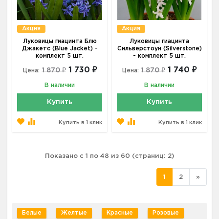
Акция
Акция
Луковицы гиацинта Блю
Луковицы гиацинта
Джакетс (Blue Jacket) -
Сильверстоун (Silverstone)
комплект 5 шт.
- комплект 5 шт.
1 730 ₽
1 740 ₽
1 870 ₽
1 870 ₽
Цена:
Цена:
В наличии
В наличии
Купить
Купить
Купить в 1 клик
Купить в 1 клик
Показано с 1 по 48 из 60 (страниц: 2)
1
2
»
Белые
Желтые
Красные
Розовые