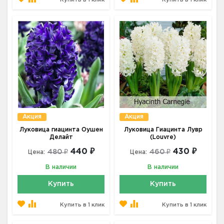
Акция
Акция
Луковица гиацинта Оушен
Луковица Гиацинта Лувр
Делайт
(Louvre)
440 ₽
430 ₽
480 ₽
460 ₽
Цена:
Цена:
В наличии
В наличии
Купить
Купить
Купить в 1 клик
Купить в 1 клик