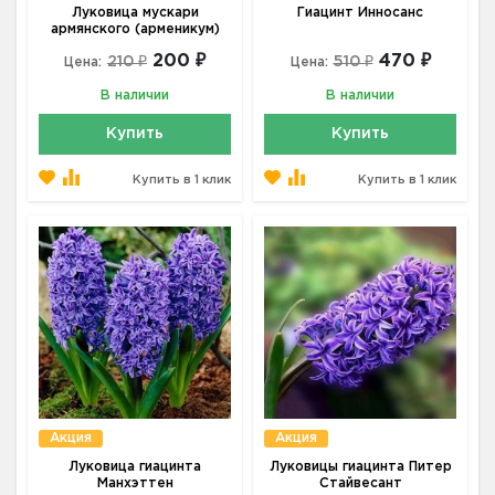
Луковица мускари
Гиацинт Инносанс
армянского (арменикум)
200 ₽
470 ₽
210 ₽
510 ₽
Цена:
Цена:
В наличии
В наличии
Купить
Купить
Купить в 1 клик
Купить в 1 клик
Акция
Акция
Луковица гиацинта
Луковицы гиацинта Питер
Манхэттен
Стайвесант