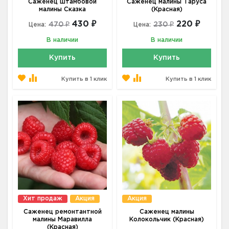
Саженец штамбовой
Саженец малины Таруса
малины Сказка
(Красная)
430 ₽
220 ₽
470 ₽
230 ₽
Цена:
Цена:
В наличии
В наличии
Купить
Купить
Купить в 1 клик
Купить в 1 клик
Хит продаж
Акция
Акция
Саженец ремонтантной
Саженец малины
малины Маравилла
Колокольчик (Красная)
(Красная)