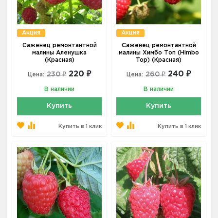
Акция
Акция
Саженец ремонтантной
Саженец ремонтантной
малины Аленушка
малины Химбо Топ (Himbo
(Красная)
Top) (Красная)
220 ₽
240 ₽
230 ₽
260 ₽
Цена:
Цена:
В наличии
В наличии
Купить
Купить
Купить в 1 клик
Купить в 1 клик