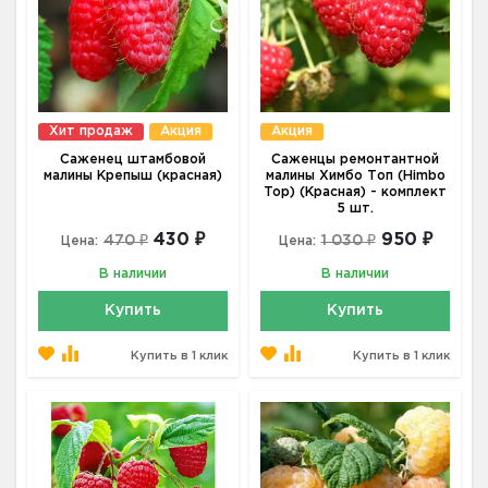
Хит продаж
Акция
Акция
Саженец штамбовой
Саженцы ремонтантной
малины Крепыш (красная)
малины Химбо Топ (Himbo
Top) (Красная) - комплект
5 шт.
430 ₽
950 ₽
470 ₽
1 030 ₽
Цена:
Цена:
В наличии
В наличии
Купить
Купить
Купить в 1 клик
Купить в 1 клик