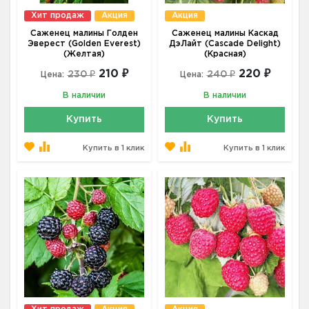
Хит продаж
Акция
Акция
Саженец малины Голден
Саженец малины Каскад
Эверест (Golden Everest)
ДэЛайт (Cascade Delight)
(Желтая)
(Красная)
210 ₽
220 ₽
230 ₽
240 ₽
Цена:
Цена:
В наличии
В наличии
Купить
Купить
Купить в 1 клик
Купить в 1 клик