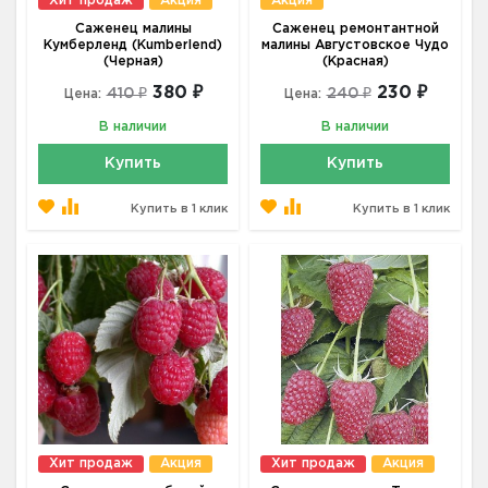
Хит продаж
Акция
Акция
Саженец малины
Саженец ремонтантной
Кумберленд (Kumberlend)
малины Августовское Чудо
(Черная)
(Красная)
380 ₽
230 ₽
410 ₽
240 ₽
Цена:
Цена:
В наличии
В наличии
Купить
Купить
Купить в 1 клик
Купить в 1 клик
Хит продаж
Акция
Хит продаж
Акция