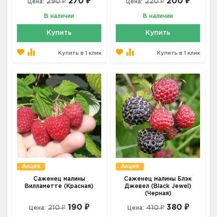
270 ₽
200 ₽
290 ₽
220 ₽
Цена:
Цена:
В наличии
В наличии
Купить
Купить
Купить в 1 клик
Купить в 1 клик
Акция
Акция
Саженец малины
Саженец малины Блэк
Вилламетте (Красная)
Джевел (Black Jewel)
(Черная)
190 ₽
380 ₽
210 ₽
410 ₽
Цена:
Цена: