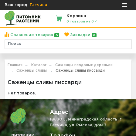
Ваш город:
Гатчина
Корзина
0 товаров на 0 ₽
Сравнение товаров
Закладки
0
0
Главная
Каталог
Саженцы плодовых деревьев
Саженцы сливы
Саженцы сливы писсарди
Саженцы сливы писсарди
Нет товаров.
Адрес
188301, Ленинградская область, г.
Гатчина, ул. Рысева, дом 7
Телефон