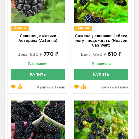
Акция
Акция
Саженец ежевики
Саженец ежевики Небеса
Астерина (Asterina)
могут подождать (Heaven
Can Wait)
770 ₽
610 ₽
830 ₽
660 ₽
Цена:
Цена:
В наличии
В наличии
Купить
Купить
Купить в 1 клик
Купить в 1 клик