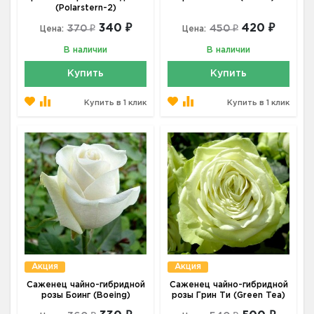
(Polarstern-2)
340 ₽
420 ₽
370 ₽
450 ₽
Цена:
Цена:
В наличии
В наличии
Купить
Купить
Купить в 1 клик
Купить в 1 клик
Акция
Акция
Саженец чайно-гибридной
Саженец чайно-гибридной
розы Боинг (Boeing)
розы Грин Ти (Green Tea)