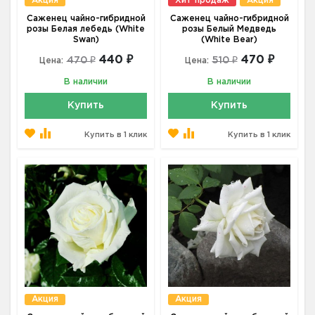
Акция
Хит продаж
Акция
Саженец чайно-гибридной
Саженец чайно-гибридной
розы Белая лебедь (White
розы Белый Медведь
Swan)
(White Bear)
440 ₽
470 ₽
470 ₽
510 ₽
Цена:
Цена:
В наличии
В наличии
Купить
Купить
Купить в 1 клик
Купить в 1 клик
Акция
Акция