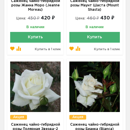
Саженец чайно-гибридной
Саженец чайно-гибридной
розы Жанна Моро (Jeanne
розы Маунт Шаста (Mount
Moreau)
Shasta)
420 ₽
430 ₽
450 ₽
460 ₽
Цена:
Цена:
В наличии
В наличии
Купить
Купить
Купить в 1 клик
Купить в 1 клик
Акция
Акция
Саженец чайно-гибридной
Саженец чайно-гибридной
розы Полярная Звезда-2
розы Бианка (Bianca)