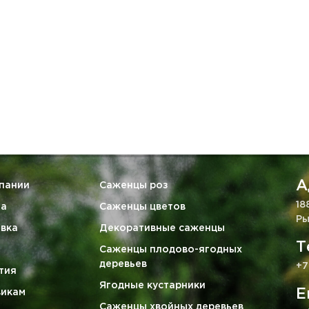
А
пании
Саженцы роз
18
та
Саженцы цветов
Ры
вка
Декоративные саженцы
Т
Саженцы плодово-ягодных
деревьев
+7
тия
Ягодные кустарники
E
викам
Саженцы хвойных деревьев