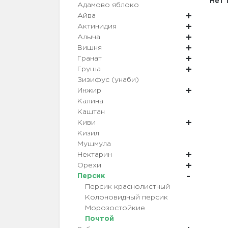
Нет 
Адамово яблоко
Айва
Актинидия
Алыча
Вишня
Гранат
Груша
Зизифус (унаби)
Инжир
Калина
Каштан
Киви
Кизил
Мушмула
Нектарин
Орехи
Персик
Персик краснолистный
Колоновидный персик
Морозостойкие
Почтой