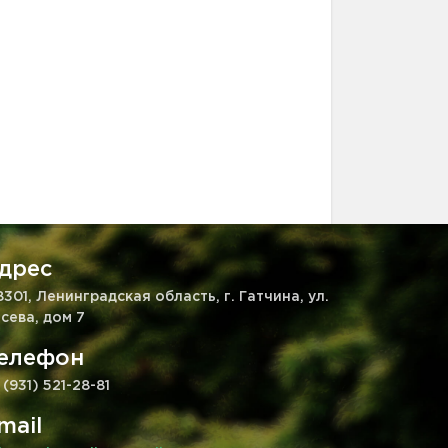
дрес
8301, Ленинградская область, г. Гатчина, ул.
сева, дом 7
елефон
 (931) 521-28-81
mail