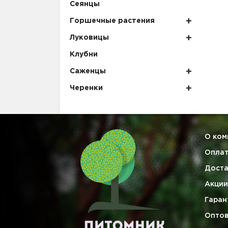
Сеянцы
Горшечные растения
Луковицы
Клубни
Саженцы
Черенки
О ком
Опла
Доста
Акции
Гаран
Опто