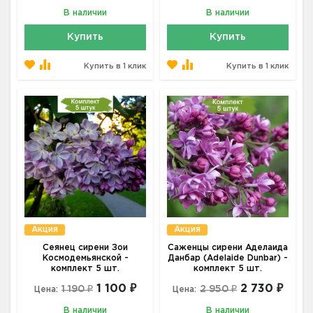
В наличии
В наличии
Купить
Купить
Купить в 1 клик
Купить в 1 клик
Акция
Акция
Сеянец сирени Зои
Саженцы сирени Аделаида
Космодемьянской -
Данбар (Adelaide Dunbar) -
комплект 5 шт.
комплект 5 шт.
1 100 ₽
2 730 ₽
1 190 ₽
2 950 ₽
Цена:
Цена:
В наличии
В наличии