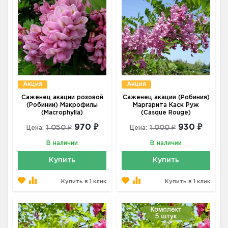
Акция
Акция
Саженец акации розовой
Саженец акации (Робиния)
(Робинии) Макрофилы
Маргарита Каск Руж
(Macrophylla)
(Casque Rouge)
970 ₽
930 ₽
1 050 ₽
1 000 ₽
Цена:
Цена:
В наличии
В наличии
Купить
Купить
Купить в 1 клик
Купить в 1 клик