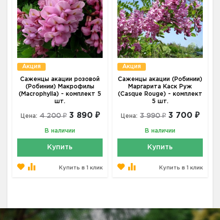
Акция
Акция
Саженцы акации розовой
Саженцы акации (Робинии)
(Робинии) Макрофилы
Маргарита Каск Руж
(Macrophylla) - комплект 5
(Casque Rouge) - комплект
шт.
5 шт.
3 890 ₽
3 700 ₽
4 200 ₽
3 990 ₽
Цена:
Цена:
В наличии
В наличии
Купить
Купить
Купить в 1 клик
Купить в 1 клик