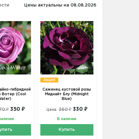
ости
Цены актуальны на 08.08.2026
Акция
айно-гибридной
Саженец кустовой розы
л Вотер (Cool
Миднайт Блу (Midnight
ater)
Blue)
350 ₽
330 ₽
70 ₽
360 ₽
Цена:
наличии
В наличии
упить
Купить