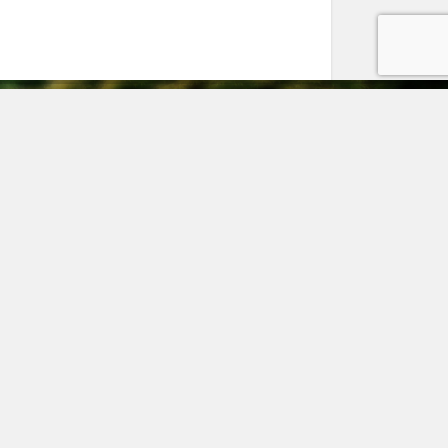
дрес
8301, Ленинградская область, г. Гатчина, ул.
сева, дом 7
елефон
 (931) 521-28-81
mail
kaz@pitomnik-rastenij.ru
© pitomnik-rastenij.ru – Питомник растений. Все права
защищены.