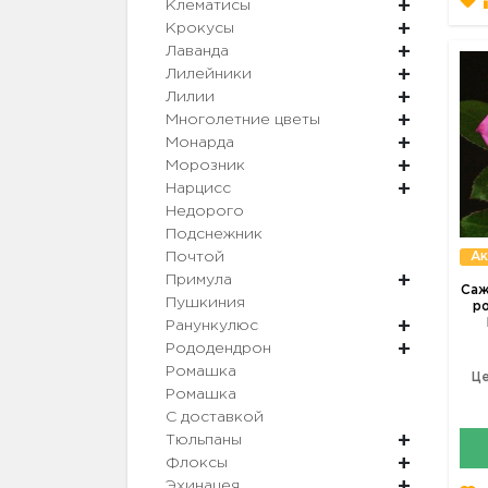
Клематисы
Крокусы
Лаванда
Лилейники
Лилии
Многолетние цветы
Монарда
Морозник
Нарцисс
Недорого
Подснежник
Ак
Почтой
Примула
Саж
Пушкиния
ро
Ранункулюс
Рододендрон
Ромашка
Це
Ромашка
С доставкой
Тюльпаны
Флоксы
Эхинацея