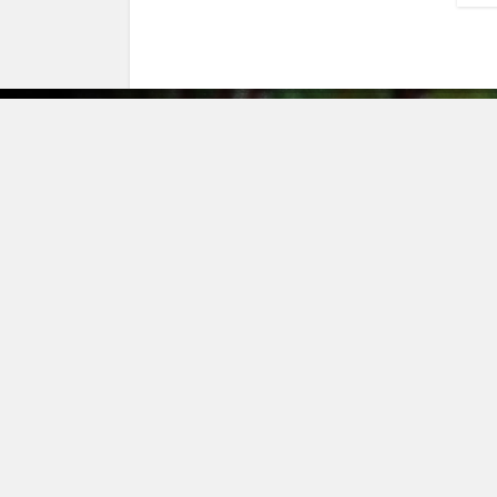
О ком
Опла
Доста
Акции
Гаран
Опто
Конта
Информация на сайте не является публичной офертой
Питомник растений
в Гатчине