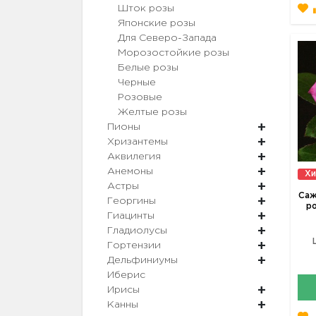
Шток розы
Японские розы
Для Северо-Запада
Морозостойкие розы
Белые розы
Черные
Розовые
Желтые розы
Пионы
Хризантемы
Аквилегия
Анемоны
Хи
Астры
Саж
Георгины
ро
Гиацинты
Гладиолусы
Гортензии
Дельфиниумы
Иберис
Ирисы
Канны