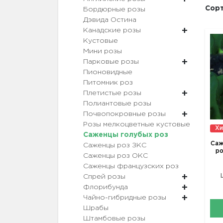
Сорт
Бордюрные розы
Дэвида Остина
Канадские розы
Кустовые
Мини розы
Парковые розы
Пионовидные
Питомник роз
Плетистые розы
Полиантовые розы
Почвопокровные розы
Розы мелкоцветные кустовые
Хи
Саженцы голубых роз
Саж
Саженцы роз ЗКС
ро
Саженцы роз ОКС
Саженцы французских роз
Спрей розы
Флорибунда
Чайно-гибридные розы
Шрабы
Штамбовые розы