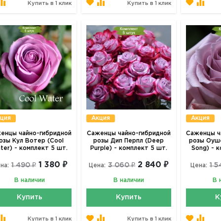
Купить в 1 клик
Купить в 1 клик
ция
Акция
Акция
енцы чайно-гибридной
Саженцы чайно-гибридной
Саженцы ч
озы Кул Вотер (Cool
розы Дип Перпл (Deep
розы Оуше
ter) - комплект 5 шт.
Purple) - комплект 5 шт.
Song) - 
1 380 ₽
2 840 ₽
1 490 ₽
3 060 ₽
1 5
на:
Цена:
Цена:
В наличии
В наличии
В 
Купить
Купить
К
Купить в 1 клик
Купить в 1 клик