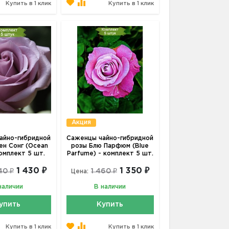
Купить в 1 клик
Купить в 1 клик
Акция
айно-гибридной
Саженцы чайно-гибридной
н Сонг (Ocean
розы Блю Парфюм (Blue
комплект 5 шт.
Parfume) - комплект 5 шт.
1 430 ₽
1 350 ₽
40 ₽
1 460 ₽
Цена:
наличии
В наличии
упить
Купить
Купить в 1 клик
Купить в 1 клик