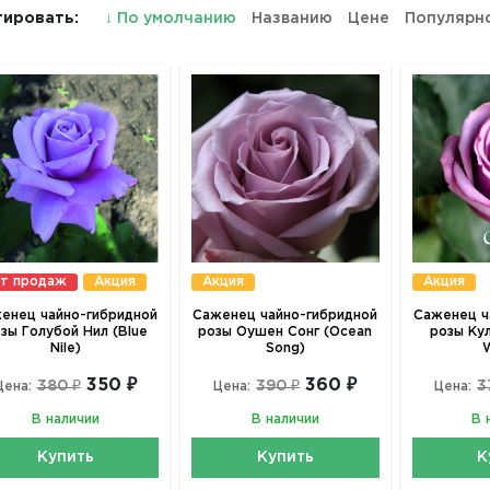
ировать:
↓
По умолчанию
Названию
Цене
Популярн
т продаж
Акция
Акция
Акция
енец чайно-гибридной
Саженец чайно-гибридной
Саженец ч
зы Голубой Нил (Blue
розы Оушен Сонг (Ocean
розы Ку
Nile)
Song)
W
350 ₽
360 ₽
380 ₽
390 ₽
3
Цена:
Цена:
Цена:
В наличии
В наличии
В 
Купить
Купить
К