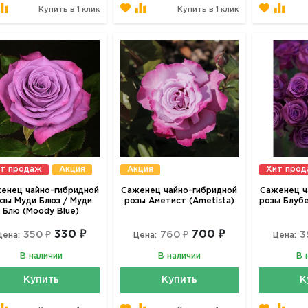
Купить в 1 клик
Купить в 1 клик
т продаж
Акция
Акция
Хит про
енец чайно-гибридной
Саженец чайно-гибридной
Саженец ч
зы Муди Блюз / Муди
розы Аметист (Ametista)
розы Блубе
Блю (Moody Blue)
330 ₽
700 ₽
350 ₽
760 ₽
3
Цена:
Цена:
Цена:
В наличии
В наличии
В 
Купить
Купить
К