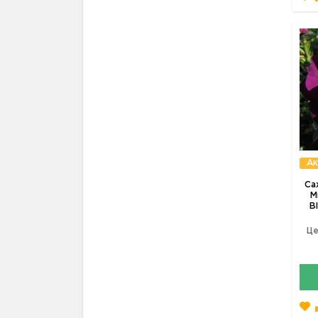
Ак
Са
М
B
Це