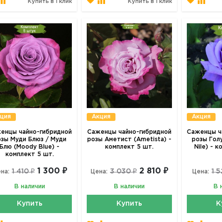
Купить в 1 клик
Купить в 1 клик
ция
Акция
Акция
енцы чайно-гибридной
Саженцы чайно-гибридной
Саженцы ч
зы Муди Блюз / Муди
розы Аметист (Ametista) -
розы Гол
Блю (Moody Blue) -
комплект 5 шт.
Nile) - 
комплект 5 шт.
1 300 ₽
2 810 ₽
1 410 ₽
3 030 ₽
1 5
на:
Цена:
Цена:
В наличии
В наличии
В 
Купить
Купить
К