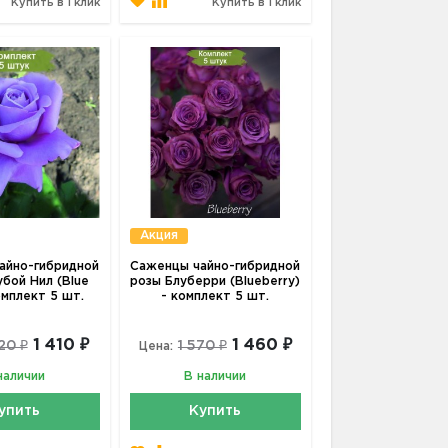
Купить в 1 клик
Купить в 1 клик
Акция
айно-гибридной
Саженцы чайно-гибридной
убой Нил (Blue
розы Блуберри (Blueberry)
комплект 5 шт.
- комплект 5 шт.
1 410 ₽
1 460 ₽
20 ₽
1 570 ₽
Цена:
наличии
В наличии
упить
Купить