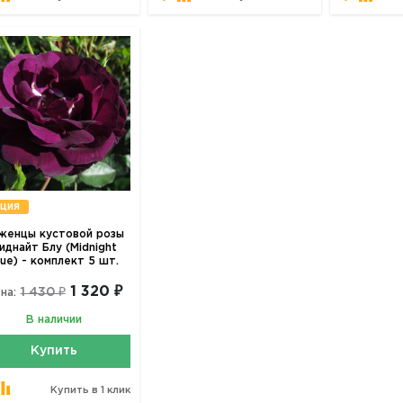
ция
женцы кустовой розы
иднайт Блу (Midnight
lue) - комплект 5 шт.
1 320 ₽
1 430 ₽
на:
В наличии
Купить
Купить в 1 клик