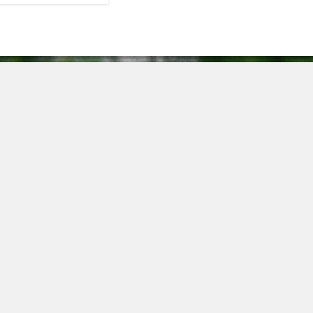
А
пании
Саженцы роз
18
та
Саженцы цветов
Ры
вка
Декоративные саженцы
Т
Саженцы плодово-ягодных
деревьев
+7
тия
Ягодные кустарники
E
викам
Саженцы хвойных деревьев
za
кты
, определяемой положениями ч. 2 ст. 437 ГК РФ.
2008-2026 