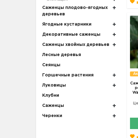
Саженцы плодово-ягодных
деревьев
Ягодные кустарники
Декоративные саженцы
Саженцы хвойных деревьев
Лесные деревья
Сеянцы
Ак
Горшечные растения
Саж
Луковицы
р
Wa
Клубни
Це
Саженцы
Черенки