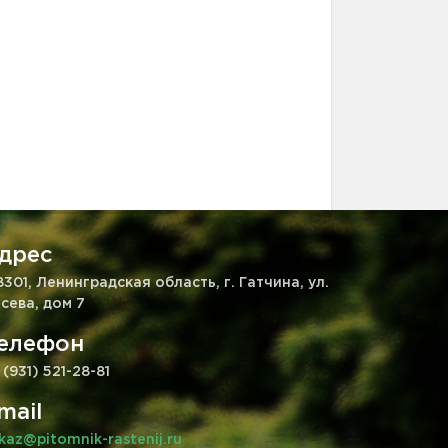
дрес
8301, Ленинградская область, г. Гатчина, ул.
сева, дом 7
елефон
 (931) 521-28-81
mail
kaz@pitomnik-rastenij.ru