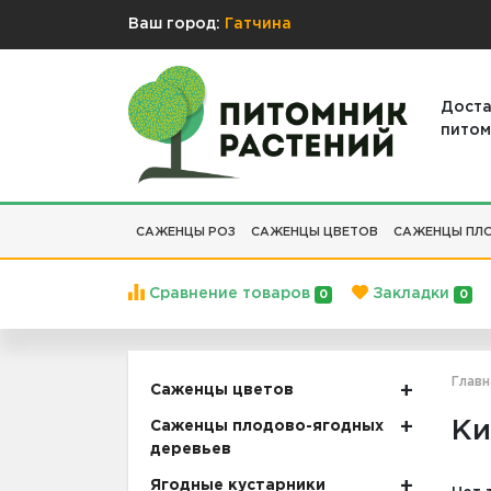
Ваш город:
Гатчина
Доста
питом
САЖЕНЦЫ РОЗ
САЖЕНЦЫ ЦВЕТОВ
САЖЕНЦЫ ПЛО
Сравнение товаров
Закладки
0
0
Главн
Саженцы цветов
Ки
Саженцы плодово-ягодных
деревьев
Ягодные кустарники