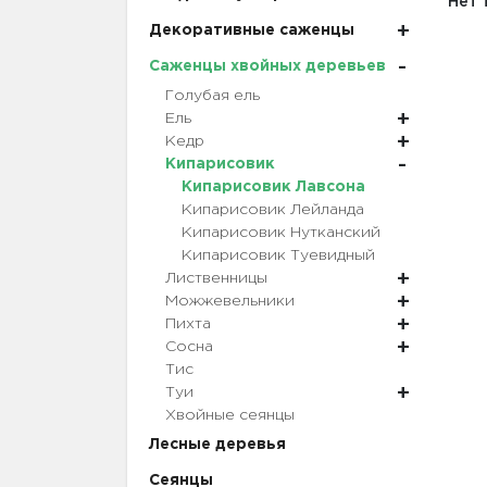
Нет 
Декоративные саженцы
Саженцы хвойных деревьев
Голубая ель
Ель
Кедр
Кипарисовик
Кипарисовик Лавсона
Кипарисовик Лейланда
Кипарисовик Нутканский
Кипарисовик Туевидный
Лиственницы
Можжевельники
Пихта
Сосна
Тис
Туи
Хвойные сеянцы
Лесные деревья
Сеянцы