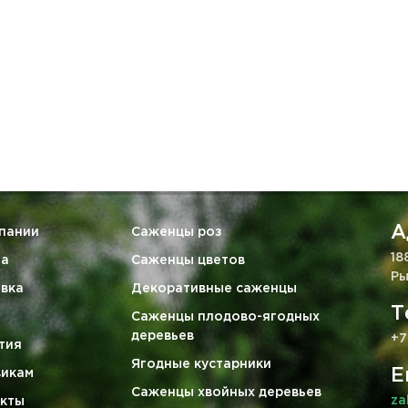
А
пании
Саженцы роз
18
та
Саженцы цветов
Ры
вка
Декоративные саженцы
Т
Саженцы плодово-ягодных
деревьев
+7
тия
Ягодные кустарники
E
викам
Саженцы хвойных деревьев
za
кты