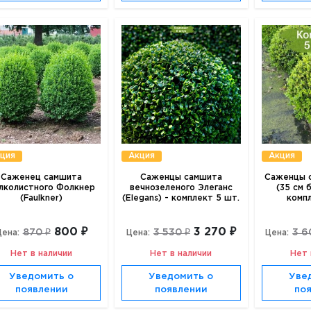
ция
Акция
Акция
Саженец самшита
Саженцы самшита
Саженцы с
лколистного Фолкнер
вечнозеленого Элеганс
(35 см 
(Faulkner)
(Elegans) - комплект 5 шт.
комп
800 ₽
3 270 ₽
870 ₽
3 530 ₽
3 6
Цена:
Цена:
Цена:
Нет в наличии
Нет в наличии
Нет 
Уведомить о
Уведомить о
Уве
появлении
появлении
по