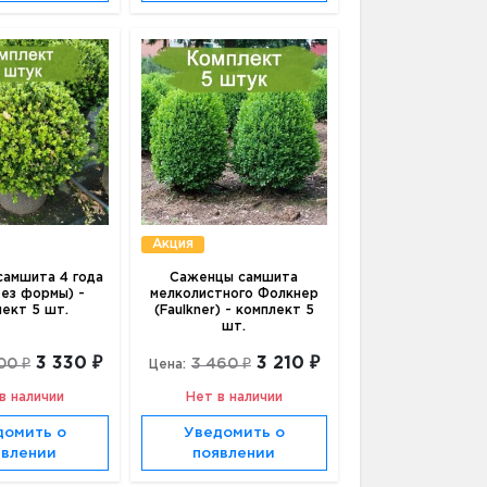
Акция
амшита 4 года
Саженцы самшита
без формы) -
мелколистного Фолкнер
лект 5 шт.
(Faulkner) - комплект 5
шт.
3 330 ₽
3 210 ₽
00 ₽
3 460 ₽
Цена:
в наличии
Нет в наличии
домить о
Уведомить о
явлении
появлении