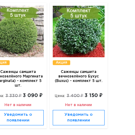
ция
Акция
Саженцы самшита
Саженцы самшита
нозелёного Маргината
вечнозелёного Бухус
arginata) - комплект 5
(Buxus) - комплект 5 шт.
шт.
3 090 ₽
3 150 ₽
3 330 ₽
3 400 ₽
а:
Цена:
Нет в наличии
Нет в наличии
Уведомить о
Уведомить о
появлении
появлении