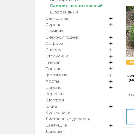
Самшит вечнозеленый
Шаровидный
Сантолина
Сирень
Скумпия
Снежноягодник
Софора
Спирея
Страусник
Ак
Тимьян
Тополь
Форзиция
веч
(M
Хосты
Церцис
Черенки
Цен
Шалфей
Юкка
Кустарники
Лиственные деревья
Цветущие
Деревья