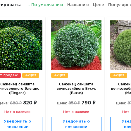
ировать:
↓
По умолчанию
Названию
Цене
Популярн
т продаж
Акция
Акция
Акция
Саженец самшита
Саженец самшита
Сажен
чнозеленого Элеганс
вечнозелёного Бухус
вечнозелё
(Elegans)
(Buxus)
(Ma
820 ₽
790 ₽
880 ₽
850 ₽
8
Цена:
Цена:
Цена:
Нет в наличии
Нет в наличии
Нет 
Уведомить о
Уведомить о
Уве
появлении
появлении
по