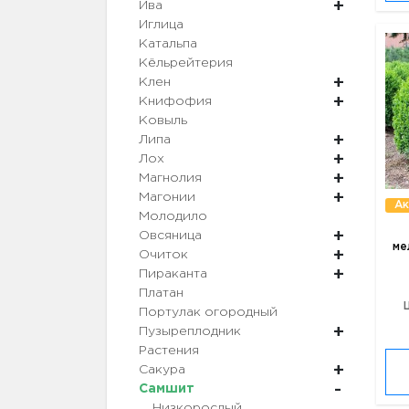
Ива
Иглица
Катальпа
Кёльрейтерия
Клен
Книфофия
Ковыль
Липа
Лох
Магнолия
Магонии
Ак
Молодило
Овсяница
ме
Очиток
Пираканта
Платан
Портулак огородный
Пузыреплодник
Растения
Сакура
Самшит
Низкорослый