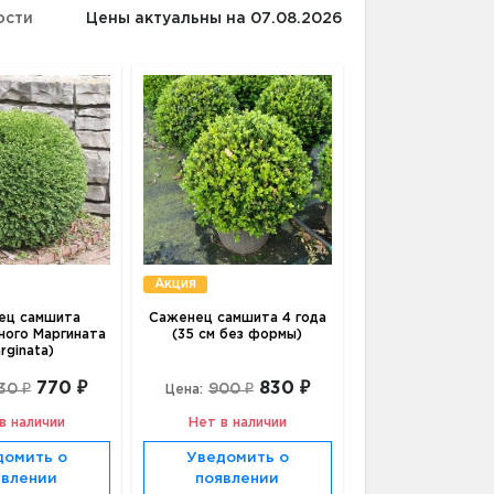
ости
Цены актуальны на 07.08.2026
Акция
ец самшита
Саженец самшита 4 года
ного Маргината
(35 см без формы)
rginata)
770 ₽
830 ₽
30 ₽
900 ₽
Цена:
в наличии
Нет в наличии
домить о
Уведомить о
явлении
появлении