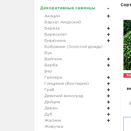
Сорт
Декоративные саженцы
Акации
Бархат Амурский
Береза
Бересклет
Бирючина
Бобовник (Золотой дождь)
Бук
Вейгела
Верба
Вяз
Хи
Гейхера
Глициния (Вистерия)
ве
Граб
Девичий виноград
Дейция
Дерен
Дуб
Жасмин
Живучка