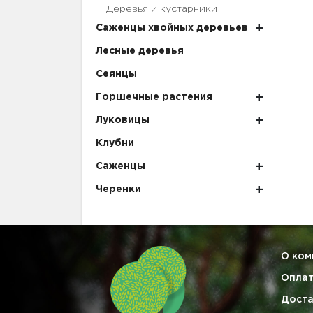
Деревья и кустарники
Саженцы хвойных деревьев
Лесные деревья
Сеянцы
Горшечные растения
Луковицы
Клубни
Саженцы
Черенки
О ком
Опла
Доста