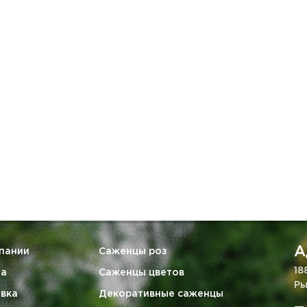
А
пании
Саженцы роз
18
та
Саженцы цветов
Ры
вка
Декоративные саженцы