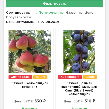
Фильтровать
Сортировать:
↓
По умолчанию
Названию
Цене
Популярности
Цены актуальны на 07.08.2026
Хит продаж
Акция
Хит продаж
Акция
Саженец колоновидной
Саженец ранней
груши Г-5
фиолетовой сливы Блю
Свит (Blue Sweet)
колоновидной
530 ₽
510 ₽
570 ₽
550 ₽
Цена:
Цена:
В наличии
В наличии