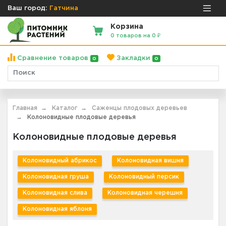
Ваш город:
Гатчина
Корзина
0 товаров на 0 ₽
Сравнение товаров
Закладки
0
0
Главная
Каталог
Саженцы плодовых деревьев
Колоновидные плодовые деревья
Колоновидные плодовые деревья
Колоновидный абрикос
Колоновидная вишня
Колоновидная груша
Колоновидный персик
Колоновидная слива
Колоновидная черешня
Колоновидная яблоня