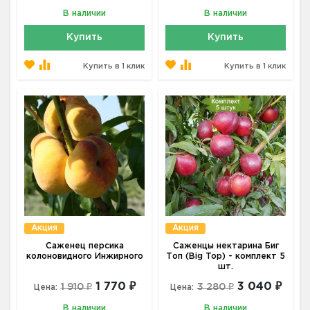
В наличии
В наличии
Купить
Купить
Купить в 1 клик
Купить в 1 клик
Акция
Акция
Саженец персика
Саженцы нектарина Биг
колоновидного Инжирного
Топ (Big Top) - комплект 5
шт.
1 770 ₽
3 040 ₽
1 910 ₽
3 280 ₽
Цена:
Цена:
В наличии
В наличии