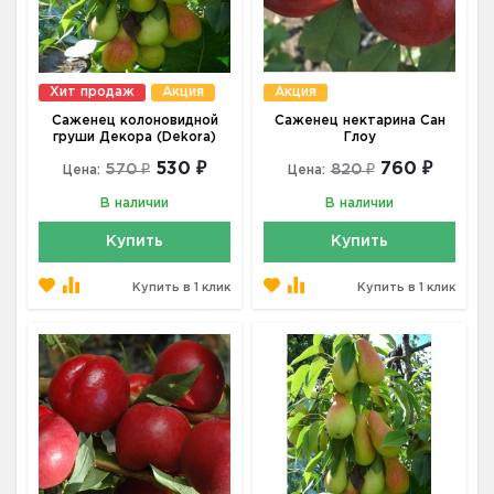
Хит продаж
Акция
Акция
Саженец колоновидной
Саженец нектарина Сан
груши Декора (Dekora)
Глоу
530 ₽
760 ₽
570 ₽
820 ₽
Цена:
Цена:
В наличии
В наличии
Купить
Купить
Купить в 1 клик
Купить в 1 клик