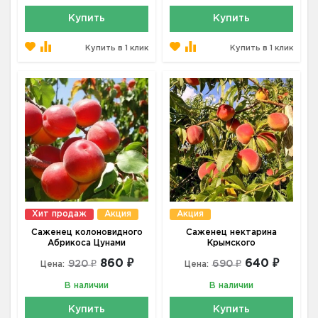
Купить
Купить
Купить в 1 клик
Купить в 1 клик
Хит продаж
Акция
Акция
Саженец колоновидного
Саженец нектарина
Абрикоса Цунами
Крымского
860 ₽
640 ₽
920 ₽
690 ₽
Цена:
Цена:
В наличии
В наличии
Купить
Купить