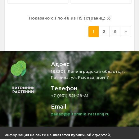
Показано с 1 по 48 из 115 (страниц: 3)
1
2
3
»
Адрес
188301, Ленинградская область, г.
Гатчина, ул. Рысева, дом 7
Телефон
+7 (931) 521-28-81
Email
zakaz@pitomnik-rastenij.ru
Информация на сайте не является публичной офертой,