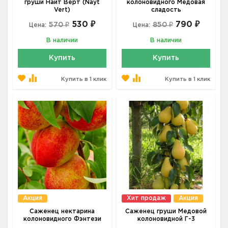
груши Найт Верт (Nayt
колоновидного Медовая
Vert)
сладость
530 ₽
790 ₽
570 ₽
850 ₽
Цена:
Цена:
В наличии
В наличии
Купить
Купить
Купить в 1 клик
Купить в 1 клик
Акция
Хит продаж
Акция
Саженец нектарина
Саженец груши Медовой
колоновидного Фэнтези
колоновидной Г-3