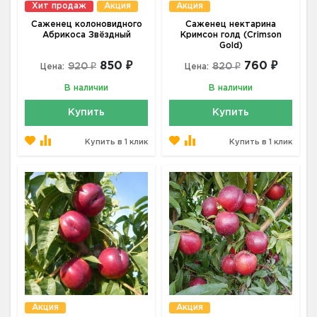
Хит продаж
Акция
Акция
Саженец колоновидного
Саженец нектарина
Абрикоса Звёздный
Кримсон голд (Crimson
Gold)
850 ₽
760 ₽
920 ₽
820 ₽
Цена:
Цена:
В наличии
В наличии
Купить
Купить
Купить в 1 клик
Купить в 1 клик
Акция
Акция