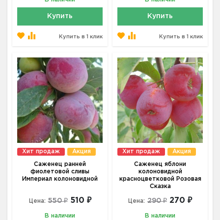
Купить
Купить
Купить в 1 клик
Купить в 1 клик
Хит продаж
Акция
Хит продаж
Акция
Саженец ранней
Саженец яблони
фиолетовой сливы
колоновидной
Империал колоновидной
красноцветковой Розовая
Сказка
510 ₽
270 ₽
550 ₽
290 ₽
Цена:
Цена:
В наличии
В наличии