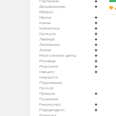
Гортензии
Дельфиниумы
Иберис
Ирисы
Канны
Клематисы
Крокусы
Лаванда
Лилейники
Лилии
Многолетние цветы
Монарда
Морозник
Нарцисс
Недорого
Подснежник
Почтой
Примула
Пушкиния
Ранункулюс
Рододендрон
Ромашка