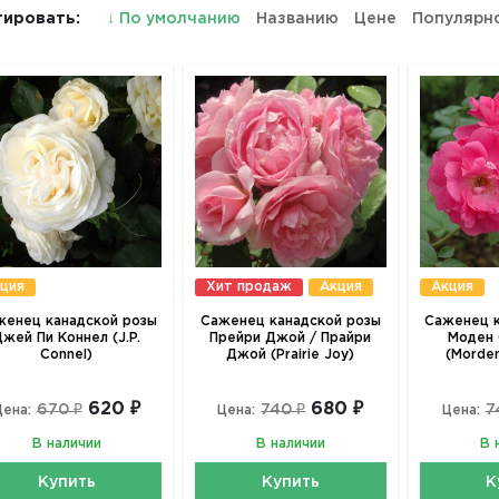
ировать:
↓
По умолчанию
Названию
Цене
Популярн
ция
Хит продаж
Акция
Акция
женец канадской розы
Саженец канадской розы
Саженец к
жей Пи Коннел (J.P.
Прейри Джой / Прайри
Моден 
Connel)
Джой (Prairie Joy)
(Morden
620 ₽
680 ₽
670 ₽
740 ₽
7
Цена:
Цена:
Цена:
В наличии
В наличии
В 
Купить
Купить
К