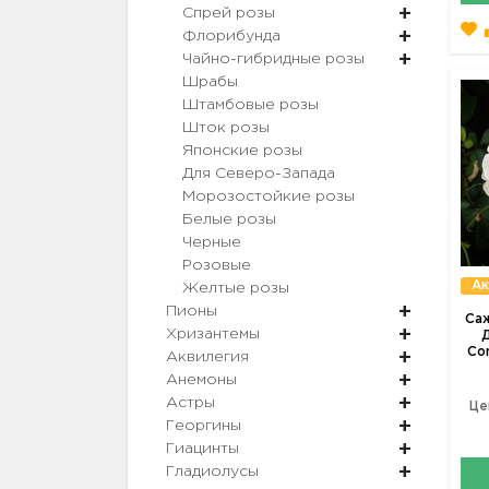
Спрей розы
Флорибунда
Чайно-гибридные розы
Шрабы
Штамбовые розы
Шток розы
Японские розы
Для Северо-Запада
Морозостойкие розы
Белые розы
Черные
Розовые
Ак
Желтые розы
Пионы
Са
Хризантемы
Д
Con
Аквилегия
Анемоны
Астры
Це
Георгины
Гиацинты
Гладиолусы