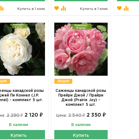
Купить в 1 клик
Купить в 1 клик
ция
Акция
женцы канадской розы
Саженцы канадской розы
жей Пи Коннел (J.P.
Прейри Джой / Прайри
nel) - комплект 5 шт.
Джой (Prairie Joy) -
комплект 5 шт.
2 120 ₽
2 350 ₽
2 290 ₽
2 540 ₽
на:
Цена:
В наличии
В наличии
Купить
Купить