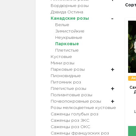
Сорт
Бордюрные розы
Дэвида Остина
Канадские розы
Белые
Зимистойкие
Неукрывные
Парковые
Плетистые
Кустовые
Мини розы
Парковые розы
Пионовидные
Ак
Питомник роз
Са
Плетистые розы
Д
Полиантовые розы
Почвопокровные розы
Розы мелкоцветные кустовые
Саженцы голубых роз
Саженцы роз ЗКС
Саженцы роз ОКС
Саженцы французских роз