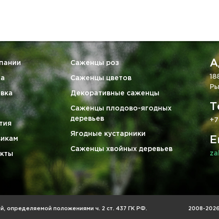
А
пании
Саженцы роз
18
та
Саженцы цветов
Ры
вка
Декоративные саженцы
Т
Саженцы плодово-ягодных
деревьев
+7
тия
Ягодные кустарники
E
викам
Саженцы хвойных деревьев
za
кты
, определяемой положениями ч. 2 ст. 437 ГК РФ.
2008-2026 