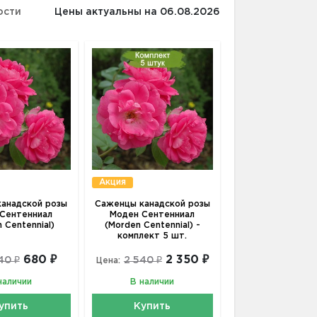
ости
Цены актуальны на 06.08.2026
Акция
анадской розы
Саженцы канадской розы
Сентенниал
Моден Сентенниал
 Centennial)
(Morden Centennial) -
комплект 5 шт.
680 ₽
2 350 ₽
40 ₽
2 540 ₽
Цена:
наличии
В наличии
упить
Купить