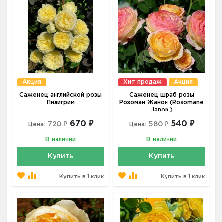
Акция
Хит продаж
Акция
Саженец английской розы
Саженец шраб розы
Пилигрим
Розоман Жанон (Rosomane
Janon )
670 ₽
540 ₽
720 ₽
580 ₽
Цена:
Цена:
В наличии
В наличии
Купить
Купить
Купить в 1 клик
Купить в 1 клик