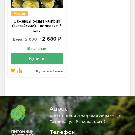
Акция
Саженцы розы Пилигрим
(английские) - комплект 5
шт.
2 680 ₽
2 890 ₽
Цена:
В наличии
Купить
Купить в 1 клик
Адрес
188301, Ленинградская область, г.
Гатчина, ул. Рысева, дом 7
Телефон