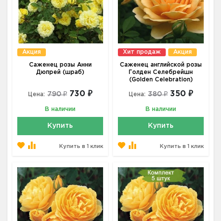
Акция
Хит продаж
Акция
Саженец розы Анни
Саженец английской розы
Дюпрей (шраб)
Голден Селебрейшн
(Golden Celebration)
730 ₽
350 ₽
790 ₽
380 ₽
Цена:
Цена:
В наличии
В наличии
Купить
Купить
Купить в 1 клик
Купить в 1 клик