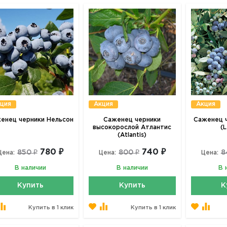
ция
Акция
Акция
енец черники Нельсон
Саженец черники
Саженец ч
высокорослой Атлантис
(
(Atlantis)
780 ₽
740 ₽
850 ₽
800 ₽
8
Цена:
Цена:
Цена:
В наличии
В наличии
В 
Купить
Купить
К
Купить в 1 клик
Купить в 1 клик