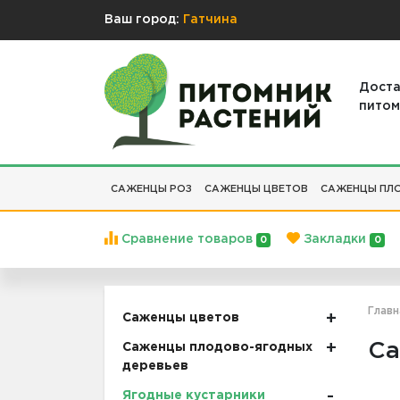
Ваш город:
Гатчина
Доста
питом
САЖЕНЦЫ РОЗ
САЖЕНЦЫ ЦВЕТОВ
САЖЕНЦЫ ПЛО
Сравнение товаров
Закладки
0
0
Главн
Саженцы цветов
Са
Саженцы плодово-ягодных
деревьев
Ягодные кустарники