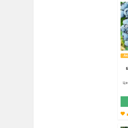
Ак
Б
Це