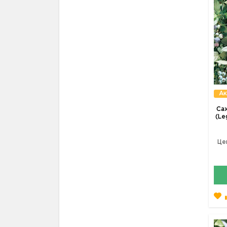
Ак
Са
(Le
Це