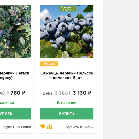
Акция
ерники Легаси
Саженцы черники Нельсон
Legacy)
- комплект 5 шт.
780 ₽
3 130 ₽
40 ₽
3 380 ₽
Цена:
наличии
В наличии
упить
Купить
Купить в 1 клик
Купить в 1 клик