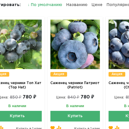
ировать:
↓
По умолчанию
Названию
Цене
Популярн
ция
Акция
Акция
енец черники Топ Хат
Саженец черники Патриот
Саженец ч
(Top Hat)
(Patriot)
(C
780 ₽
780 ₽
850 ₽
840 ₽
8
Цена:
Цена:
Цена:
В наличии
В наличии
В 
Купить
Купить
К
Купить в 1 клик
Купить в 1 клик