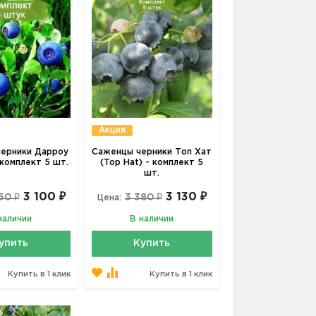
Акция
ерники Дарроу
Саженцы черники Топ Хат
 комплект 5 шт.
(Top Hat) - комплект 5
шт.
3 100 ₽
3 130 ₽
50 ₽
3 380 ₽
Цена:
наличии
В наличии
упить
Купить
Купить в 1 клик
Купить в 1 клик