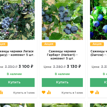
ция
Акция
Акция
женцы черники Легаси
Саженцы черники
Саженцы ч
gacy) - комплект 5 шт.
Герберт (Herbert) -
(Darrow) -
комплект 5 шт.
3 100 ₽
3 130 ₽
3 350 ₽
3 380 ₽
3 3
на:
Цена:
Цена:
В наличии
В наличии
В 
Купить
Купить
К
Купить в 1 клик
Купить в 1 клик