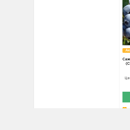
Ак
Саж
(C
Це