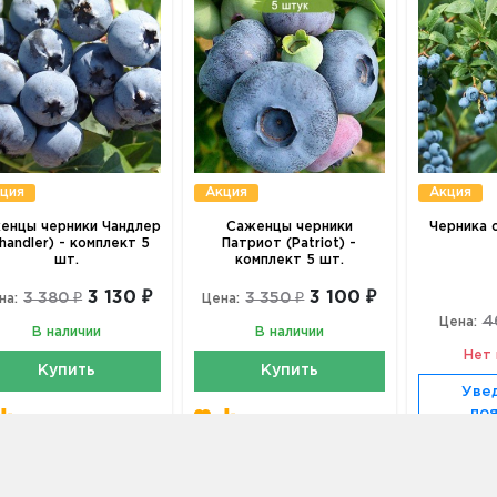
ция
Акция
Акция
енцы черники Чандлер
Саженцы черники
Черника 
handler) - комплект 5
Патриот (Patriot) -
шт.
комплект 5 шт.
3 130 ₽
3 100 ₽
3 380 ₽
3 350 ₽
на:
Цена:
4
Цена:
В наличии
В наличии
Нет 
Купить
Купить
Уве
по
Купить в 1 клик
Купить в 1 клик