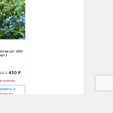
оптом (от 200
шт.)
430 ₽
60 ₽
в наличии
домить о
явлении