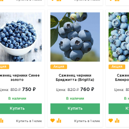
ция
Акция
Акция
женец черники Синее
Саженец черники
Сажен
золото
Бриджитта (Brigitta)
Блюкро
750 ₽
760 ₽
810 ₽
820 ₽
8
Цена:
Цена:
Цена:
В наличии
В наличии
В 
Купить
Купить
К
Купить в 1 клик
Купить в 1 клик