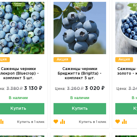
ция
Акция
Акция
Саженцы черники
Саженцы черники
Саженцы 
люкроп (Bluecrop) -
Бриджитта (Brigitta) -
золото - 
комплект 5 шт.
комплект 5 шт.
3 130 ₽
3 020 ₽
3 380 ₽
3 260 ₽
3 2
на:
Цена:
Цена:
В наличии
В наличии
В 
Купить
Купить
К
Купить в 1 клик
Купить в 1 клик