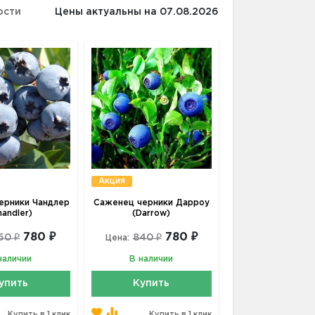
ости
Цены актуальны на 07.08.2026
Акция
ерники Чандлер
Саженец черники Дарроу
handler)
(Darrow)
780 ₽
780 ₽
50 ₽
840 ₽
Цена:
наличии
В наличии
упить
Купить
Купить в 1 клик
Купить в 1 клик