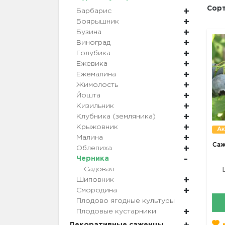
Сорт
Барбарис
Боярышник
Бузина
Виноград
Голубика
Ежевика
Ежемалина
Жимолость
Йошта
Кизильник
Клубника (земляника)
Крыжовник
Ак
Малина
Саж
Облепиха
Черника
Садовая
Шиповник
Смородина
Плодово ягодные культуры
Плодовые кустарники