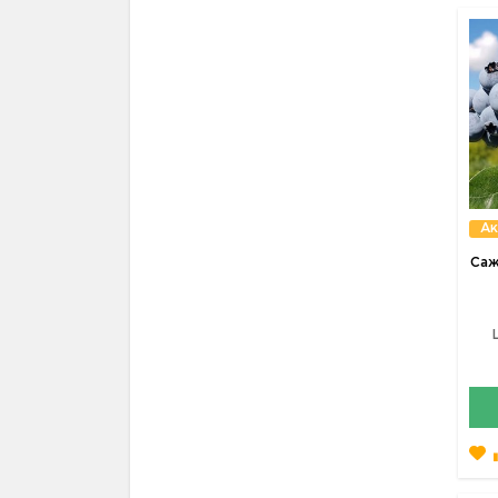
Ак
Саж