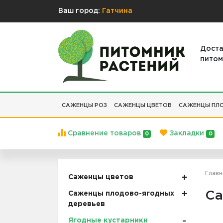
Ваш город:
Гатчина
Доста
питом
САЖЕНЦЫ РОЗ
САЖЕНЦЫ ЦВЕТОВ
САЖЕНЦЫ ПЛО
Сравнение товаров
Закладки
0
0
Главн
Саженцы цветов
Са
Саженцы плодово-ягодных
деревьев
Ягодные кустарники