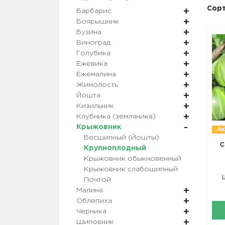
Сорт
Барбарис
Боярышник
Бузина
Виноград
Голубика
Ежевика
Ежемалина
Жимолость
Йошта
Кизильник
Клубника (земляника)
Крыжовник
Ак
Бесшипный (Йошты)
С
Крупноплодный
Крыжовник обыкновенный
Крыжовник слабошипный
Почтой
Малина
Облепиха
Черника
Шиповник