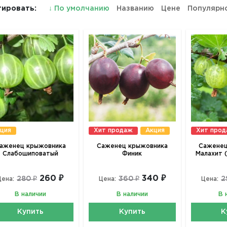
ировать:
↓
По умолчанию
Названию
Цене
Популярн
ция
Хит продаж
Акция
Хит про
аженец крыжовника
Саженец крыжовника
Саженец
Слабошиповатый
Финик
Малахит 
260 ₽
340 ₽
280 ₽
360 ₽
2
Цена:
Цена:
Цена:
В наличии
В наличии
В 
Купить
Купить
К