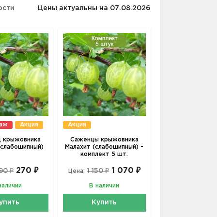
ости
Цены актуальны на 07.08.2026
даж
Акция
Акция
 крыжовника
Саженцы крыжовника
(слабошипный)
Малахит (слабошипный) -
комплект 5 шт.
270 ₽
1 070 ₽
90 ₽
1 150 ₽
Цена:
наличии
В наличии
упить
Купить