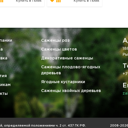
Купить в 1 клик
Купить в 1 клик
А
пании
Саженцы роз
18
та
Саженцы цветов
Ры
вка
Декоративные саженцы
Т
Саженцы плодово-ягодных
деревьев
+7
тия
Ягодные кустарники
E
викам
Саженцы хвойных деревьев
za
кты
, определяемой положениями ч. 2 ст. 437 ГК РФ.
2008-2026 