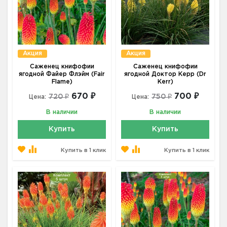
Акция
Акция
Саженец книфофии
Саженец книфофии
ягодной Файер Флэйм (Fair
ягодной Доктор Керр (Dr
Flame)
Kerr)
670 ₽
700 ₽
720 ₽
750 ₽
Цена:
Цена:
В наличии
В наличии
Купить
Купить
Купить в 1 клик
Купить в 1 клик