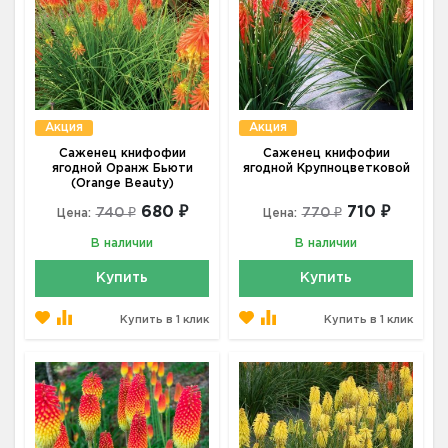
Акция
Акция
Саженец книфофии
Саженец книфофии
ягодной Оранж Бьюти
ягодной Крупноцветковой
(Orange Beauty)
680 ₽
710 ₽
740 ₽
770 ₽
Цена:
Цена:
В наличии
В наличии
Купить
Купить
Купить в 1 клик
Купить в 1 клик