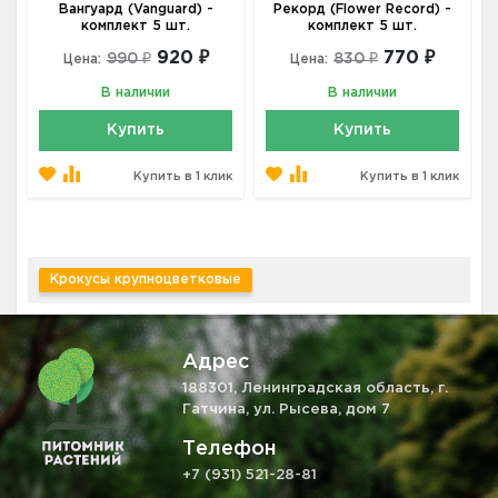
Вангуард (Vanguard) -
Рекорд (Flower Record) -
комплект 5 шт.
комплект 5 шт.
920 ₽
770 ₽
990 ₽
830 ₽
Цена:
Цена:
В наличии
В наличии
Купить
Купить
Купить в 1 клик
Купить в 1 клик
Крокусы крупноцветковые
Адрес
188301, Ленинградская область, г.
Гатчина, ул. Рысева, дом 7
Телефон
+7 (931) 521-28-81