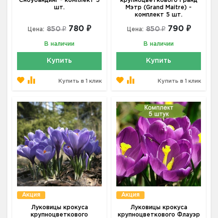
Сноубандинг - комплект 5
крупноцветкового Гранд
шт.
Мэтр (Grand Maitre) -
комплект 5 шт.
780 ₽
790 ₽
850 ₽
850 ₽
Цена:
Цена:
В наличии
В наличии
Купить
Купить
Купить в 1 клик
Купить в 1 клик
Акция
Акция
Луковицы крокуса
Луковицы крокуса
крупноцветкового
крупноцветкового Флауэр