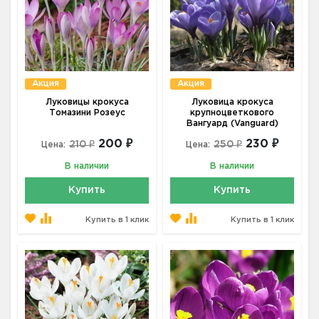
Акция
Акция
Луковицы крокуса
Луковица крокуса
Томазини Розеус
крупноцветкового
Вангуард (Vanguard)
200 ₽
230 ₽
210 ₽
250 ₽
Цена:
Цена:
В наличии
В наличии
Купить
Купить
Купить в 1 клик
Купить в 1 клик