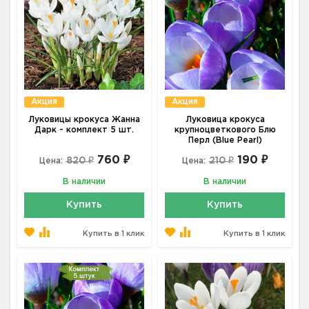
Акция
Акция
Луковицы крокуса Жанна
Луковица крокуса
Дарк - комплект 5 шт.
крупноцветкового Блю
Перл (Blue Pearl)
760 ₽
190 ₽
820 ₽
210 ₽
Цена:
Цена:
В наличии
В наличии
Купить
Купить
Купить в 1 клик
Купить в 1 клик