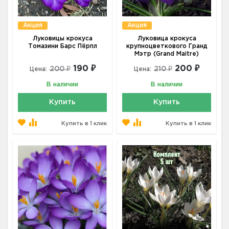
Акция
Акция
Луковицы крокуса
Луковица крокуса
Томазини Барс Пёрпл
крупноцветкового Гранд
Мэтр (Grand Maitre)
190 ₽
200 ₽
200 ₽
210 ₽
Цена:
Цена:
В наличии
В наличии
Купить
Купить
Купить в 1 клик
Купить в 1 клик