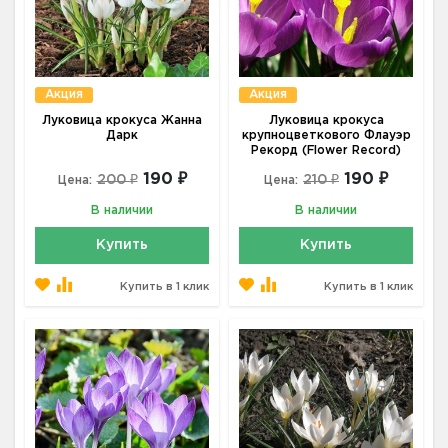
Акция
Акция
Луковица крокуса Жанна
Луковица крокуса
Дарк
крупноцветкового Флауэр
Рекорд (Flower Record)
190 ₽
190 ₽
200 ₽
210 ₽
Цена:
Цена:
В наличии
В наличии
Купить
Купить
Купить в 1 клик
Купить в 1 клик