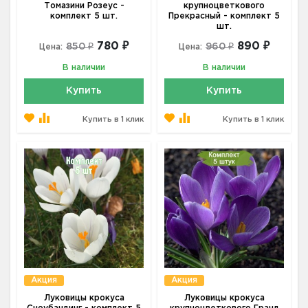
Томазини Розеус -
крупноцветкового
комплект 5 шт.
Прекрасный - комплект 5
шт.
780 ₽
890 ₽
850 ₽
960 ₽
Цена:
Цена:
В наличии
В наличии
Купить
Купить
Купить в 1 клик
Купить в 1 клик
Акция
Акция
Луковицы крокуса
Луковицы крокуса