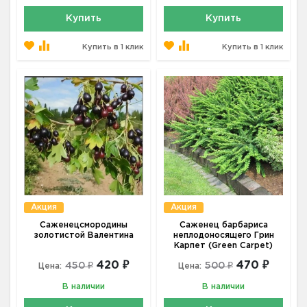
Купить
Купить
Купить в 1 клик
Купить в 1 клик
Акция
Акция
Саженецсмородины
Саженец барбариса
золотистой Валентина
неплодоносящего Грин
Карпет (Green Carpet)
420 ₽
470 ₽
450 ₽
500 ₽
Цена:
Цена:
В наличии
В наличии