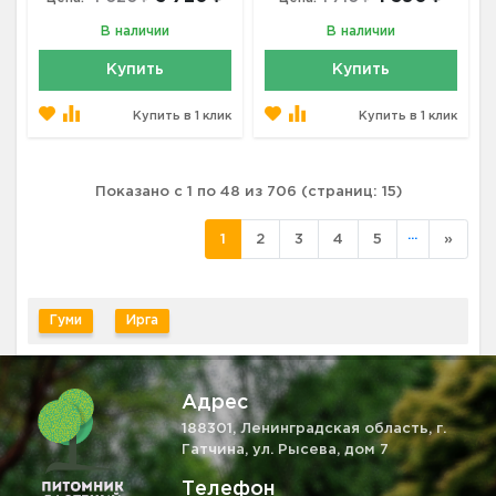
В наличии
В наличии
Купить
Купить
Купить в 1 клик
Купить в 1 клик
Показано с 1 по 48 из 706 (страниц: 15)
...
1
2
3
4
5
»
Гуми
Ирга
Адрес
188301, Ленинградская область, г.
Гатчина, ул. Рысева, дом 7
Телефон