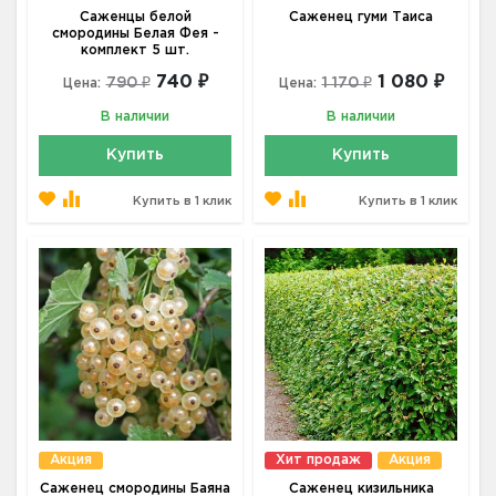
Саженцы белой
Саженец гуми Таиса
смородины Белая Фея -
комплект 5 шт.
740 ₽
1 080 ₽
790 ₽
1 170 ₽
Цена:
Цена:
В наличии
В наличии
Купить
Купить
Купить в 1 клик
Купить в 1 клик
Акция
Хит продаж
Акция
Саженец смородины Баяна
Саженец кизильника