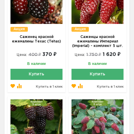
Акция
Акция
Саженец красной
Саженцы красной
ежемалины Техас (Tehas)
ежемалины Империал
(Imperial) - комплект 5 шт.
370 ₽
1 620 ₽
400 ₽
1 750 ₽
Цена:
Цена:
В наличии
В наличии
Купить
Купить
Купить в 1 клик
Купить в 1 клик