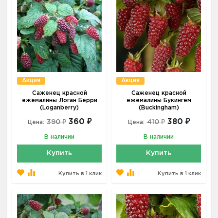
Акция
Акция
Саженец красной
Саженец красной
ежемалины Логан Берри
ежемалины Букингем
(Loganberry)
(Buckingham)
360 ₽
380 ₽
390 ₽
410 ₽
Цена:
Цена:
В наличии
В наличии
Купить
Купить
Купить в 1 клик
Купить в 1 клик