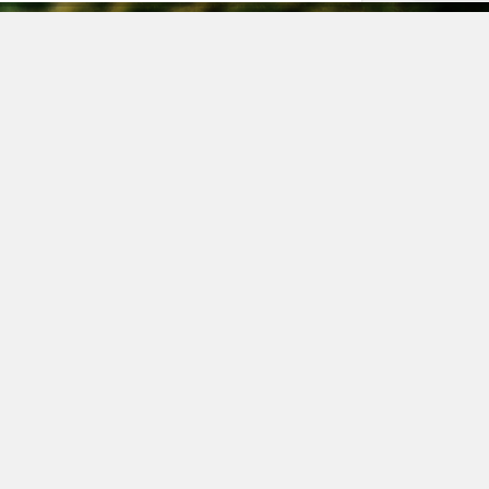
дрес
8301, Ленинградская область, г. Гатчина, ул.
сева, дом 7
елефон
 (931) 521-28-81
mail
kaz@pitomnik-rastenij.ru
© pitomnik-rastenij.ru – Питомник растений. Все права
защищены.