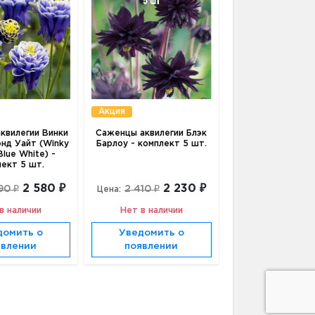
Акция
квилегии Винки
Саженцы аквилегии Блэк
энд Уайт (Winky
Барлоу - комплект 5 шт.
Blue White) -
лект 5 шт.
2 580 ₽
2 230 ₽
90 ₽
2 410 ₽
Цена:
в наличии
Нет в наличии
домить о
Уведомить о
явлении
появлении