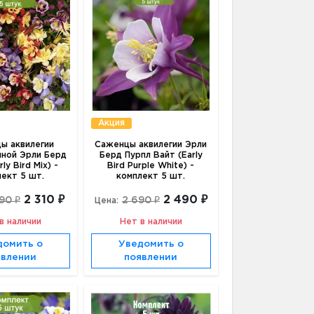
Акция
ы аквилегии
Саженцы аквилегии Эрли
ной Эрли Берд
Берд Пурпл Вайт (Early
ly Bird Mix) -
Bird Purple White) -
лект 5 шт.
комплект 5 шт.
2 310 ₽
2 490 ₽
90 ₽
2 690 ₽
Цена:
в наличии
Нет в наличии
домить о
Уведомить о
явлении
появлении