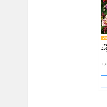
Ак
Саж
Даб
Це