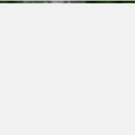
А
пании
Саженцы роз
18
та
Саженцы цветов
Ры
вка
Декоративные саженцы
Т
Саженцы плодово-ягодных
деревьев
+7
тия
Ягодные кустарники
E
викам
Саженцы хвойных деревьев
za
кты
, определяемой положениями ч. 2 ст. 437 ГК РФ.
2008-2026 
е соглашение
Возврата товара/услуги