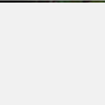
О ком
Опла
Доста
Акции
Гаран
Опто
Конта
Информация на сайте не является публичной офертой
Питомник растений
в Гатчине
Политика конфиденциальности
Пользовательско