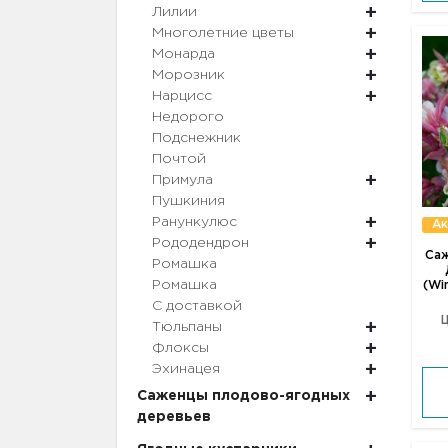
Лилии
Многолетние цветы
Монарда
Морозник
Нарцисс
Недорого
Подснежник
Почтой
Примула
Пушкиния
Ранункулюс
Ак
Рододендрон
Саж
Ромашка
Ромашка
(Wi
С доставкой
Ц
Тюльпаны
Флоксы
Эхинацея
Саженцы плодово-ягодных
деревьев