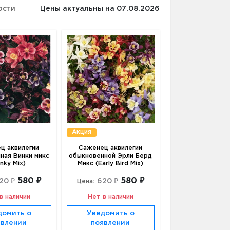
ости
Цены актуальны на 07.08.2026
Акция
ц аквилегии
Саженец аквилегии
ная Винки микс
обыкновенной Эрли Берд
nky Mix)
Микс (Early Bird Mix)
580 ₽
580 ₽
20 ₽
620 ₽
Цена:
в наличии
Нет в наличии
домить о
Уведомить о
явлении
появлении