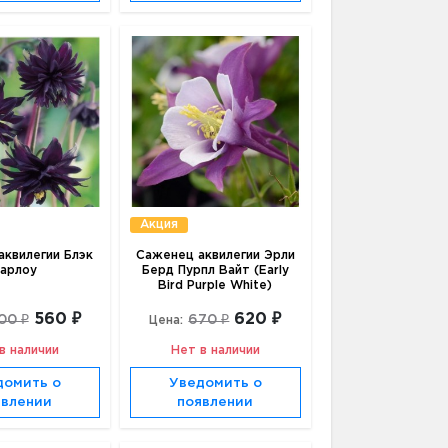
Акция
квилегии Блэк
Саженец аквилегии Эрли
арлоу
Берд Пурпл Вайт (Early
Bird Purple White)
560 ₽
620 ₽
00 ₽
670 ₽
Цена:
в наличии
Нет в наличии
домить о
Уведомить о
явлении
появлении