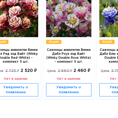
ция
Акция
Акция
енцы аквилегии Винки
Саженцы аквилегии Винки
Саженцы а
л Ред энд Вайт (Winky
Дабл Роуз энд Вайт
Дабл Блю 
Double Red-White) -
(Winky Double Rose White)
Double 
комплект 5 шт.
- комплект 5 шт.
комп
2 520 ₽
2 460 ₽
2 720 ₽
2 660 ₽
2 7
на:
Цена:
Цена:
Нет в наличии
Нет в наличии
Нет 
Уведомить о
Уведомить о
Уве
появлении
появлении
по