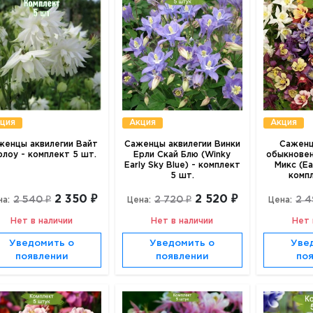
ция
Акция
Акция
женцы аквилегии Вайт
Саженцы аквилегии Винки
Саженц
рлоу - комплект 5 шт.
Ерли Скай Блю (Winky
обыкновен
Early Sky Blue) - комплект
Микс (Ear
5 шт.
комп
2 350 ₽
2 520 ₽
2 540 ₽
2 720 ₽
2 4
на:
Цена:
Цена:
Нет в наличии
Нет в наличии
Нет 
Уведомить о
Уведомить о
Уве
появлении
появлении
по