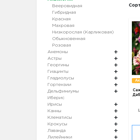
Сорт
Вееровидная
Гибридная
Красная
Махровая
Низкорослая (Карликовая)
Обыкновенная
Розовая
Анемоны
Астры
Георгины
Гиацинты
Гладиолусы
Ак
Гортензии
Саж
Дельфиниумы
Даб
Иберис
Ирисы
Канны
Клематисы
Крокусы
Лаванда
Лилейники