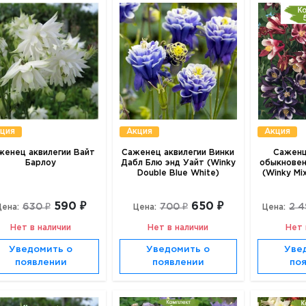
ция
Акция
Акция
женец аквилегии Вайт
Саженец аквилегии Винки
Саженц
Барлоу
Дабл Блю энд Уайт (Winky
обыкновен
Double Blue White)
(Winky Mi
590 ₽
650 ₽
630 ₽
700 ₽
2 4
Цена:
Цена:
Цена:
Нет в наличии
Нет в наличии
Нет 
Уведомить о
Уведомить о
Уве
появлении
появлении
по