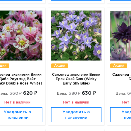
ция
Акция
Акция
енец аквилегии Винки
Саженец аквилегии Винки
Саженец а
Дабл Роуз энд Вайт
Ерли Скай Блю (Winky
Б
nky Double Rose White)
Early Sky Blue)
620 ₽
630 ₽
660 ₽
680 ₽
6
ена:
Цена:
Цена:
Нет в наличии
Нет в наличии
Нет 
Уведомить о
Уведомить о
Уве
появлении
появлении
по