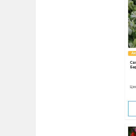
Ак
Са
Ба
Це