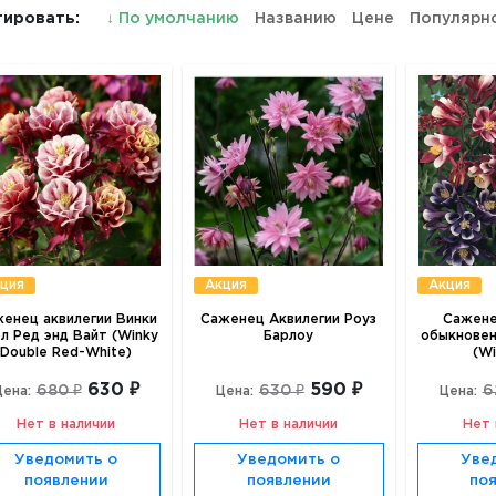
ировать:
↓
По умолчанию
Названию
Цене
Популярн
ция
Акция
Акция
енец аквилегии Винки
Саженец Аквилегии Роуз
Сажене
л Ред энд Вайт (Winky
Барлоу
обыкновен
Double Red-White)
(Wi
630 ₽
590 ₽
680 ₽
630 ₽
6
Цена:
Цена:
Цена:
Нет в наличии
Нет в наличии
Нет 
Уведомить о
Уведомить о
Уве
появлении
появлении
по