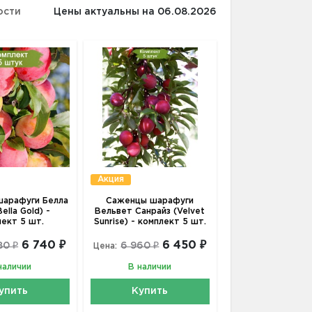
ости
Цены актуальны на 06.08.2026
Акция
арафуги Белла
Саженцы шарафуги
ella Gold) -
Вельвет Санрайз (Velvet
лект 5 шт.
Sunrise) - комплект 5 шт.
6 740 ₽
6 450 ₽
80 ₽
6 960 ₽
Цена:
наличии
В наличии
упить
Купить