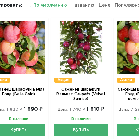
ировать:
↓
По умолчанию
Названию
Цене
Популярн
ция
Акция
Акция
енец шарафуги Белла
Саженец шарафуги
Саженцы ш
Голд (Bella Gold)
Вельвет Санрайз (Velvet
Голд (B
Sunrise)
комп
1 690 ₽
1 610 ₽
1 820 ₽
1 740 ₽
7 2
на:
Цена:
Цена:
В наличии
В наличии
В 
Купить
Купить
К