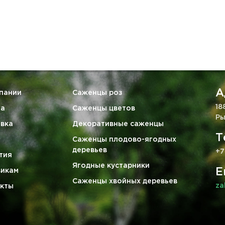
А
пании
Саженцы роз
18
та
Саженцы цветов
Ры
вка
Декоративные саженцы
Т
Саженцы плодово-ягодных
деревьев
+7
тия
Ягодные кустарники
E
викам
Саженцы хвойных деревьев
za
кты