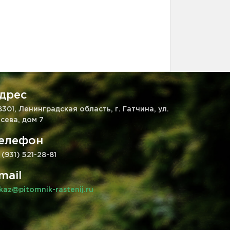
дрес
8301, Ленинградская область, г. Гатчина, ул.
сева, дом 7
елефон
 (931) 521-28-81
mail
kaz@pitomnik-rastenij.ru