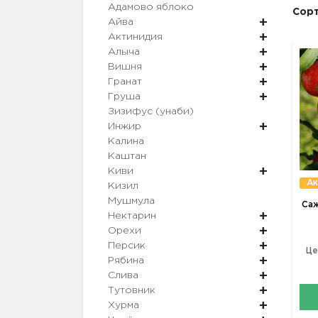
Адамово яблоко
Сорт
Айва
Актинидия
Алыча
Вишня
Гранат
Груша
Зизифус (унаби)
Инжир
Калина
Каштан
Киви
Ак
Кизил
Мушмула
Саж
Нектарин
Орехи
Персик
Це
Рябина
Слива
Тутовник
Хурма