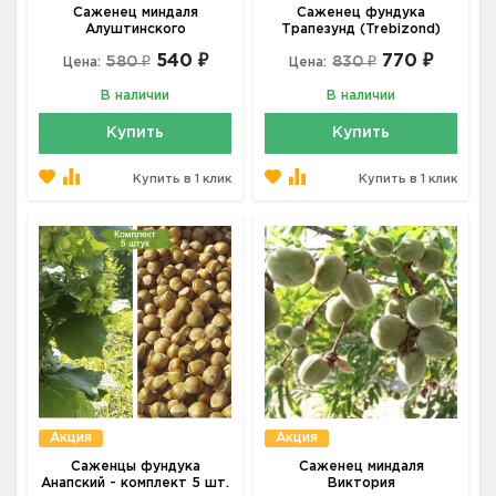
Саженец миндаля
Саженец фундука
Алуштинского
Трапезунд (Trebizond)
540 ₽
770 ₽
580 ₽
830 ₽
Цена:
Цена:
В наличии
В наличии
Купить
Купить
Купить в 1 клик
Купить в 1 клик
Акция
Акция
Саженцы фундука
Саженец миндаля
Анапский - комплект 5 шт.
Виктория