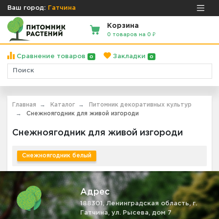
Ваш город:
Гатчина
Корзина
0 товаров на 0 ₽
Сравнение товаров
Закладки
0
0
Главная
Каталог
Питомник декоративных культур
Снежноягодник для живой изгороди
Снежноягодник для живой изгороди
Снежноягодник белый
Адрес
188301, Ленинградская область, г.
Гатчина, ул. Рысева, дом 7