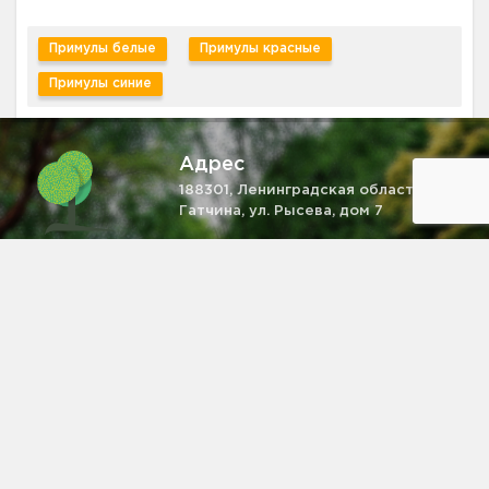
Примулы белые
Примулы красные
Примулы синие
Адрес
188301, Ленинградская область, г.
Гатчина, ул. Рысева, дом 7
Телефон
+7 (931) 521-28-81
Email
zakaz@pitomnik-rastenij.ru
Информация на сайте не является публичной офертой,
определяемой положениями ч. 2 ст. 437 ГК РФ.
Питомник растений
в Гатчине
2008-2026 © pitomnik-rastenij.ru – Питомник растений. Все права