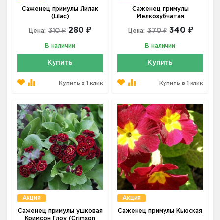
Саженец примулы Лилак
Саженец примулы
(Lilac)
Мелкозубчатая
280 ₽
340 ₽
310 ₽
370 ₽
Цена:
Цена:
В наличии
В наличии
Купить
Купить
Купить в 1 клик
Купить в 1 клик
Акция
Акция
Саженец примулы ушковая
Саженец примулы Кьюская
Кримсон Глоу (Crimson