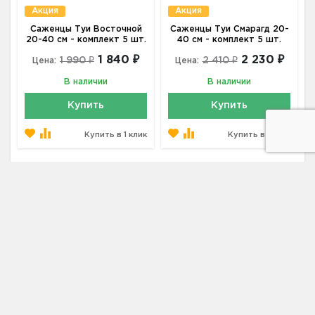
Акция
Акция
Саженцы Туи Восточной
Саженцы Туи Смарагд 20-
20-40 см - комплект 5 шт.
40 см - комплект 5 шт.
1 840 ₽
2 230 ₽
1 990 ₽
2 410 ₽
Цена:
Цена:
В наличии
В наличии
Купить
Купить
Купить в 1 клик
Купить в 1 клик
Адрес
188301, Ленинградская область, г.
Гатчина, ул. Рысева, дом 7
Телефон
+7 (931) 521-28-81