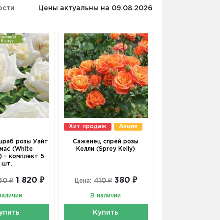
ости
Цены актуальны на 09.08.2026
Хит продаж
Акция
раб розы Уайт
Саженец спрей розы
мас (White
Келли (Sprey Kelly)
) - комплект 5
шт.
1 820 ₽
380 ₽
60 ₽
410 ₽
Цена:
наличии
В наличии
упить
Купить