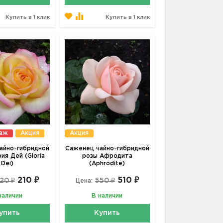
Купить в 1 клик
Купить в 1 клик
даж
Акция
Акция
айно-гибридной
Саженец чайно-гибридной
ия Дей (Gloria
розы Афродита
Dei)
(Aphrodite)
210 ₽
510 ₽
20 ₽
550 ₽
Цена:
наличии
В наличии
упить
Купить