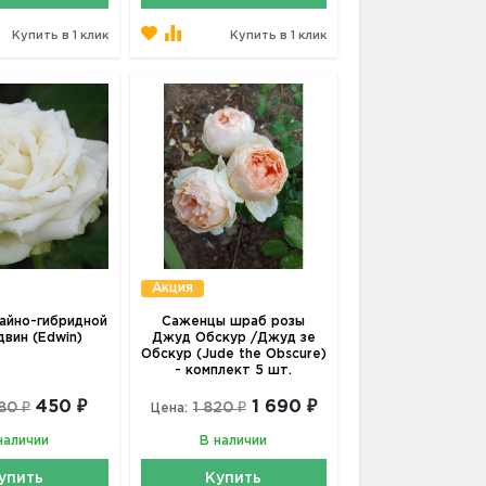
Купить в 1 клик
Купить в 1 клик
Акция
айно-гибридной
Саженцы шраб розы
двин (Edwin)
Джуд Обскур /Джуд зе
Обскур (Jude the Obscure)
- комплект 5 шт.
450 ₽
1 690 ₽
80 ₽
1 820 ₽
Цена:
наличии
В наличии
упить
Купить