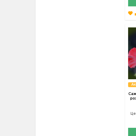
Ак
Саж
ро
Це