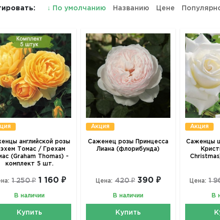
ировать:
↓
По умолчанию
Названию
Цене
Популярн
ция
Акция
Акция
енцы английской розы
Саженец розы Принцесса
Саженцы ш
рэхем Томас / Грехам
Лиана (флорибунда)
Крист
мас (Graham Thomas) -
Christmas
комплект 5 шт.
1 160 ₽
390 ₽
1 250 ₽
420 ₽
1 9
на:
Цена:
Цена:
В наличии
В наличии
В 
Купить
Купить
К