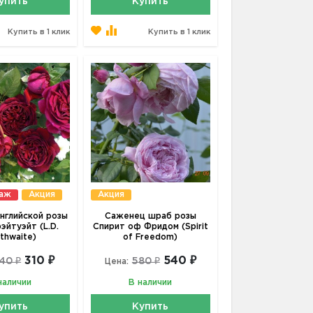
упить
Купить
Купить в 1 клик
Купить в 1 клик
даж
Акция
Акция
нглийской розы
Саженец шраб розы
эйтуэйт (L.D.
Спирит оф Фридом (Spirit
ithwaite)
of Freedom)
310 ₽
540 ₽
40 ₽
580 ₽
Цена:
наличии
В наличии
упить
Купить