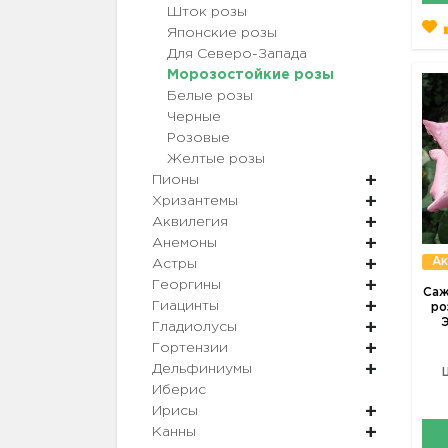
Шток розы
Японские розы
Для Северо-Запада
Морозостойкие розы
Белые розы
Черные
Розовые
Желтые розы
Пионы
Хризантемы
Аквилегия
Анемоны
Ак
Астры
Георгины
Саж
Гиацинты
ро
Э
Гладиолусы
Гортензии
Дельфиниумы
Иберис
Ирисы
Канны