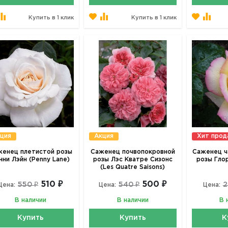
Купить в 1 клик
Купить в 1 клик
ция
Акция
Хит про
енец плетистой розы
Саженец почвопокровной
Саженец ч
нни Лэйн (Penny Lane)
розы Лэс Кватре Сизонс
розы Глор
(Les Quatre Saisons)
510 ₽
500 ₽
550 ₽
540 ₽
2
Цена:
Цена:
Цена:
В наличии
В наличии
В 
Купить
Купить
К