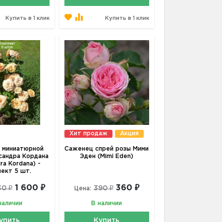
Купить в 1 клик
Купить в 1 клик
Хит продаж
Акция
 миниатюрной
Саженец спрей розы Мими
сандра Кордана
Эден (Mimi Eden)
ra Kordana) -
лект 5 шт.
1 600 ₽
360 ₽
30 ₽
390 ₽
Цена:
наличии
В наличии
упить
Купить