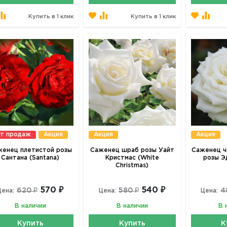
Купить в 1 клик
Купить в 1 клик
т продаж
Акция
Акция
Акция
енец плетистой розы
Саженец шраб розы Уайт
Саженец ч
Сантана (Santana)
Кристмас (White
розы Э
Christmas)
570 ₽
540 ₽
620 ₽
580 ₽
4
Цена:
Цена:
Цена:
В наличии
В наличии
В 
Купить
Купить
К