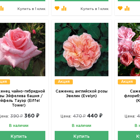
Купить в 1 клик
Купить в 1 клик
ция
Акция
Акция
енец чайно-гибридной
Саженец английской розы
Саже
зы Эйфелева башня /
Эвелин (Evelyn)
флориб
йфель Тауэр (Eiffel
(
Tower)
360 ₽
440 ₽
390 ₽
470 ₽
4
Цена:
Цена:
Цена:
В наличии
В наличии
В 
Купить
Купить
К