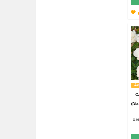
Ак
С
(Di
Це