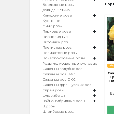
Сорт
Бордюрные розы
Дэвида Остина
Канадские розы
Кустовые
Мини розы
Парковые розы
Пионовидные
Питомник роз
Плетистые розы
Полиантовые розы
Почвопокровные розы
Розы мелкоцветные кустовые
Ак
Саженцы голубых роз
Саж
Саженцы роз ЗКС
Г
Саженцы роз ОКС
То
Саженцы французских роз
Спрей розы
Це
Флорибунда
Чайно-гибридные розы
Шрабы
Штамбовые розы