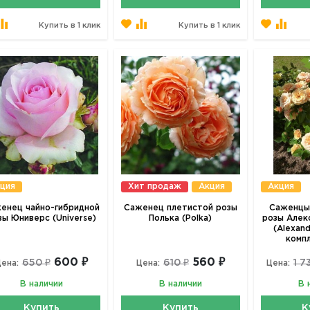
Купить в 1 клик
Купить в 1 клик
ция
Хит продаж
Акция
Акция
енец чайно-гибридной
Саженец плетистой розы
Саженцы
зы Юниверс (Universe)
Полька (Polka)
розы Алек
(Alexand
комп
600 ₽
560 ₽
650 ₽
610 ₽
1 7
ена:
Цена:
Цена:
В наличии
В наличии
В 
Купить
Купить
К