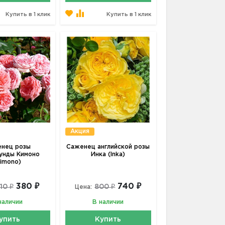
Купить в 1 клик
Купить в 1 клик
Акция
нец розы
Саженец английской розы
унды Кимоно
Инка (Inka)
Kimono)
380 ₽
740 ₽
10 ₽
800 ₽
Цена:
наличии
В наличии
упить
Купить