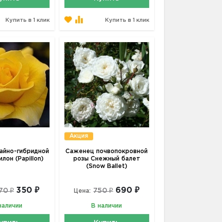
Купить в 1 клик
Купить в 1 клик
Акция
айно-гибридной
Саженец почвопокровной
лон (Papillon)
розы Снежный балет
(Snow Ballet)
350 ₽
690 ₽
70 ₽
750 ₽
Цена:
наличии
В наличии