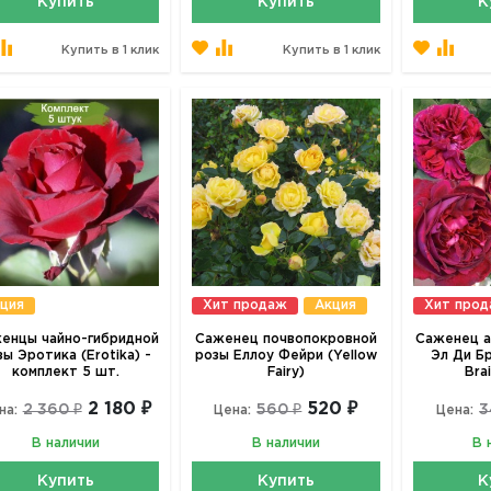
Купить
Купить
К
Купить в 1 клик
Купить в 1 клик
ция
Хит продаж
Акция
Хит про
енцы чайно-гибридной
Саженец почвопокровной
Саженец а
зы Эротика (Erotika) -
розы Еллоу Фейри (Yellow
Эл Ди Бр
комплект 5 шт.
Fairy)
Bra
2 180 ₽
520 ₽
2 360 ₽
560 ₽
3
на:
Цена:
Цена:
В наличии
В наличии
В 
Купить
Купить
К