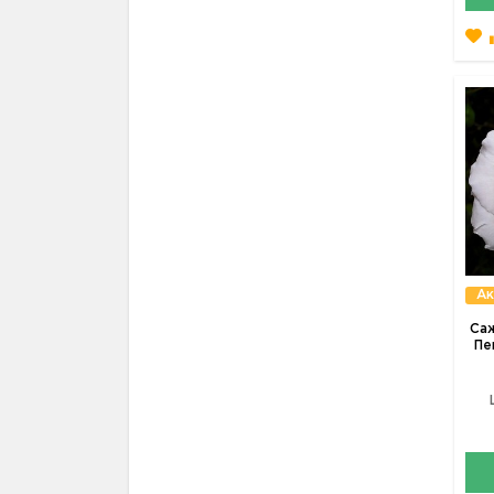
Ак
Саж
Пе