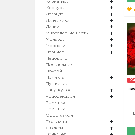
Клематисы
Крокусы
Лаванда
Лилейники
Лилии
Многолетние цветы
Монарда
Морозник
Нарцисс
Недорого
Подснежник
Почтой
Примула
Хи
Пушкиния
Саж
Ранункулюс
Рододендрон
Ромашка
Ромашка
С доставкой
Тюльпаны
Флоксы
Эхинацея