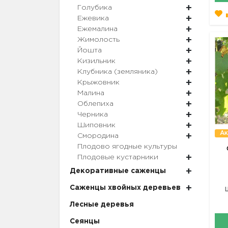
Голубика
Ежевика
Ежемалина
Жимолость
Йошта
Кизильник
Клубника (земляника)
Крыжовник
Малина
Облепиха
Черника
Шиповник
Ак
Смородина
Плодово ягодные культуры
Плодовые кустарники
Декоративные саженцы
Саженцы хвойных деревьев
Лесные деревья
Сеянцы