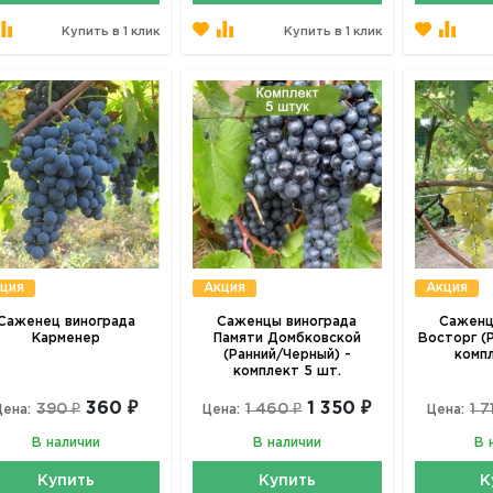
Купить в 1 клик
Купить в 1 клик
ция
Акция
Акция
Саженец винограда
Саженцы винограда
Саженц
Карменер
Памяти Домбковской
Восторг (
(Ранний/Черный) -
комп
комплект 5 шт.
360 ₽
1 350 ₽
390 ₽
1 460 ₽
1 7
Цена:
Цена:
Цена:
В наличии
В наличии
В 
Купить
Купить
К