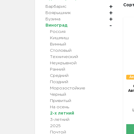
Сорт
Барбарис
Боярышник
Бузина
Виноград
Россия
Кишмиш
Винный
Столовый
Технический
Неукрывной
Ранний
Средний
Ак
Поздний
Морозостойкие
Ав
Черный
Привитый
На осень
2-х летний
3-летний
2025
Почтой