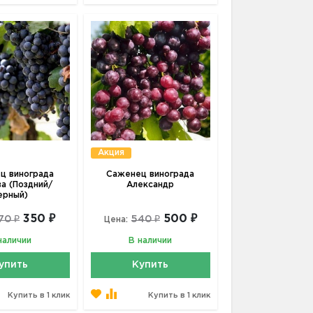
Акция
ц винограда
Саженец винограда
а (Поздний/
Александр
ерный)
350 ₽
500 ₽
70 ₽
540 ₽
Цена:
наличии
В наличии
упить
Купить
Купить в 1 клик
Купить в 1 клик