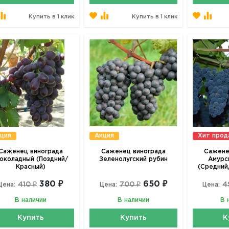
Купить в 1 клик
Купить в 1 клик
ция
Акция
Хит про
Саженец винограда
Саженец винограда
Сажене
околадный (Поздний/
Зеленолугский рубин
Амурс
Красный)
(Средний
380 ₽
650 ₽
410 ₽
700 ₽
4
Цена:
Цена:
Цена:
В наличии
В наличии
В 
Купить
Купить
К