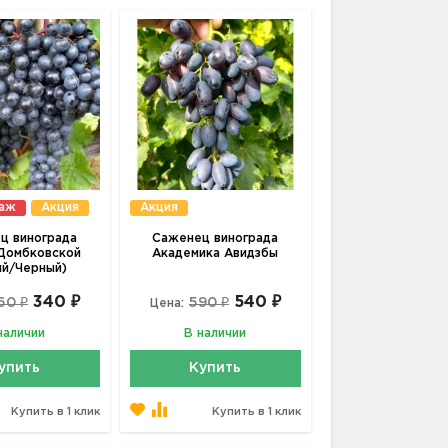
даж
Акция
Акция
ц винограда
Саженец винограда
Домбковской
Академика Авидзбы
ий/Черный)
340 ₽
540 ₽
60 ₽
590 ₽
Цена:
наличии
В наличии
упить
Купить
Купить в 1 клик
Купить в 1 клик