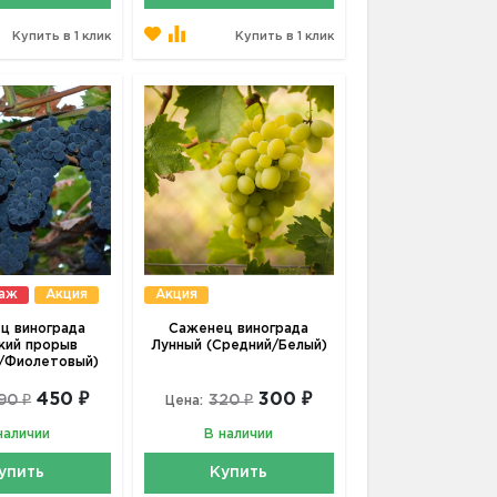
Купить в 1 клик
Купить в 1 клик
даж
Акция
Акция
ц винограда
Саженец винограда
кий прорыв
Лунный (Средний/Белый)
/Фиолетовый)
450 ₽
300 ₽
90 ₽
320 ₽
Цена:
наличии
В наличии
упить
Купить