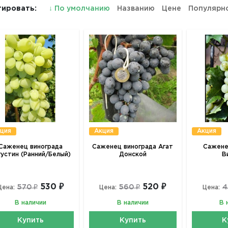
ировать:
↓
По умолчанию
Названию
Цене
Популярн
ция
Акция
Акция
Саженец винограда
Саженец винограда Агат
Сажене
густин (Ранний/Белый)
Донской
В
530 ₽
520 ₽
570 ₽
560 ₽
4
Цена:
Цена:
Цена:
В наличии
В наличии
В 
Купить
Купить
К