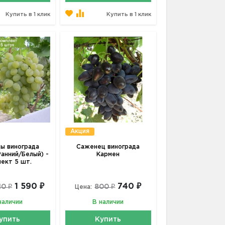
Купить в 1 клик
Купить в 1 клик
Акция
ы винограда
Саженец винограда
Ранний/Белый) -
Кармен
лект 5 шт.
1 590 ₽
740 ₽
10 ₽
800 ₽
Цена:
наличии
В наличии
упить
Купить