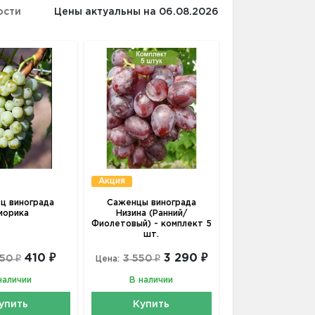
ости
Цены актуальны на 06.08.2026
Акция
ц винограда
Саженцы винограда
иорика
Низина (Ранний/
Фиолетовый) - комплект 5
шт.
410 ₽
3 290 ₽
50 ₽
3 550 ₽
Цена:
наличии
В наличии
упить
Купить