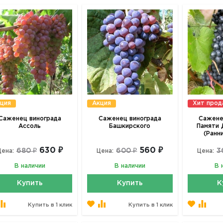
ция
Акция
Хит про
Саженец винограда
Саженец винограда
Сажене
Ассоль
Башкирского
Памяти 
(Ранн
630 ₽
560 ₽
680 ₽
600 ₽
3
Цена:
Цена:
Цена:
В наличии
В наличии
В 
Купить
Купить
К
Купить в 1 клик
Купить в 1 клик