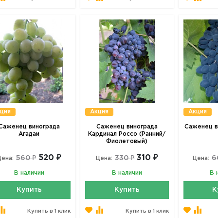
ция
Акция
Акция
Саженец винограда
Саженец винограда
Саженец в
Агадаи
Кардинал Россо (Ранний/
Фиолетовый)
520 ₽
310 ₽
560 ₽
330 ₽
6
Цена:
Цена:
Цена:
В наличии
В наличии
В 
Купить
Купить
К
Купить в 1 клик
Купить в 1 клик