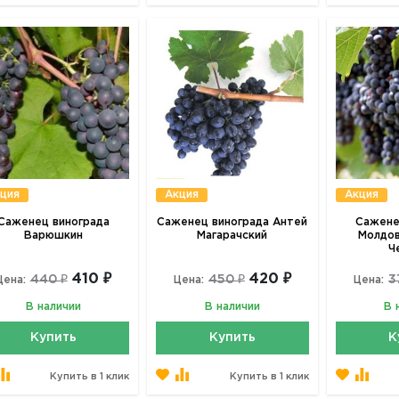
ция
Акция
Акция
Саженец винограда
Саженец винограда Антей
Сажене
Варюшкин
Магарачский
Молдов
Ч
410 ₽
420 ₽
440 ₽
450 ₽
3
Цена:
Цена:
Цена:
В наличии
В наличии
В 
Купить
Купить
К
Купить в 1 клик
Купить в 1 клик