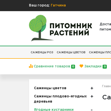
Ваш город:
Гатчина
Доста
питом
САЖЕНЦЫ РОЗ
САЖЕНЦЫ ЦВЕТОВ
САЖЕНЦЫ ПЛО
Сравнение товаров
Закладки
0
0
Главн
Саженцы цветов
Са
Саженцы плодово-ягодных
деревьев
Ягодные кустарники