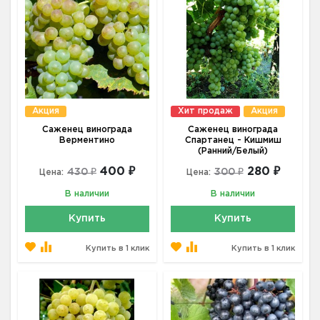
Акция
Хит продаж
Акция
Саженец винограда
Саженец винограда
Верментино
Спартанец - Кишмиш
(Ранний/Белый)
400 ₽
280 ₽
430 ₽
300 ₽
Цена:
Цена:
В наличии
В наличии
Купить
Купить
Купить в 1 клик
Купить в 1 клик