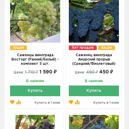
Акция
Хит продаж
Акция
Саженцы винограда
Саженец винограда
Восторг (Ранний/Белый) -
Амурский прорыв
комплект 5 шт.
(Средний/Фиолетовый)
1 590 ₽
450 ₽
1 710 ₽
490 ₽
Цена:
Цена:
В наличии
В наличии
Купить
Купить
Купить в 1 клик
Купить в 1 клик