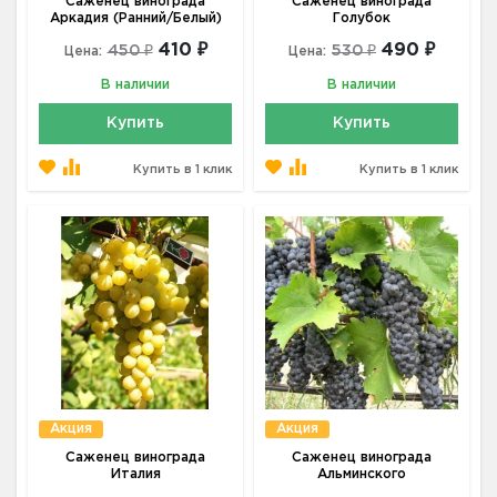
Саженец винограда
Саженец винограда
Аркадия (Ранний/Белый)
Голубок
410 ₽
490 ₽
450 ₽
530 ₽
Цена:
Цена:
В наличии
В наличии
Купить
Купить
Купить в 1 клик
Купить в 1 клик
Акция
Акция
Саженец винограда
Саженец винограда
Италия
Альминского