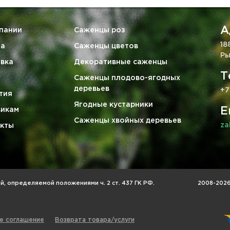
А
пании
Саженцы роз
18
та
Саженцы цветов
Ры
вка
Декоративные саженцы
Т
Саженцы плодово-ягодных
деревьев
+7
тия
Ягодные кустарники
E
викам
Саженцы хвойных деревьев
za
кты
, определяемой положениями ч. 2 ст. 437 ГК РФ.
2008-2026 
е соглашение
Возврата товара/услуги