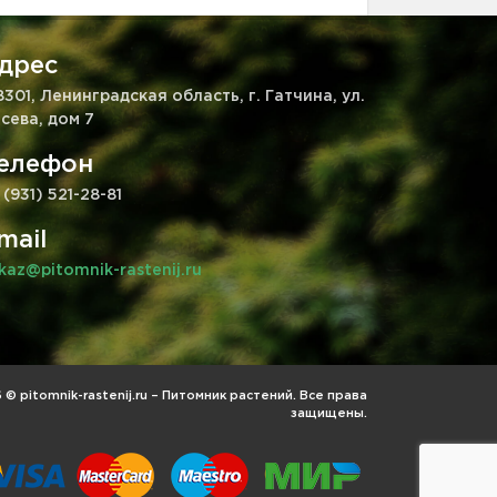
дрес
8301, Ленинградская область, г. Гатчина, ул.
сева, дом 7
елефон
 (931) 521-28-81
mail
kaz@pitomnik-rastenij.ru
© pitomnik-rastenij.ru – Питомник растений. Все права
защищены.