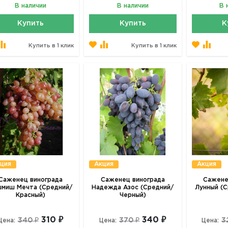
В наличии
В наличии
В 
Купить
Купить
К
Купить в 1 клик
Купить в 1 клик
ция
Акция
Акция
Саженец винограда
Саженец винограда
Сажене
миш Мечта (Средний/
Надежда Азос (Средний/
Лунный (С
Красный)
Черный)
310 ₽
340 ₽
340 ₽
370 ₽
3
Цена:
Цена:
Цена: