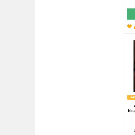
Ак
Киш