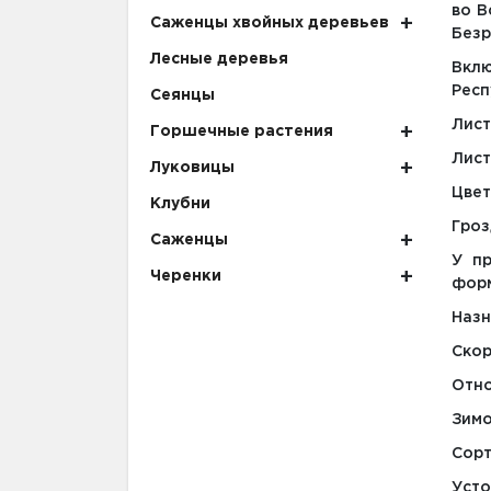
во В
Саженцы хвойных деревьев
Безр
Лесные деревья
Вкл
Респ
Сеянцы
Лист
Горшечные растения
Лист
Луковицы
Цвет
Клубни
Гроз
Саженцы
У пр
Черенки
форм
Назн
Скор
Отно
Зимо
Сорт
Усто