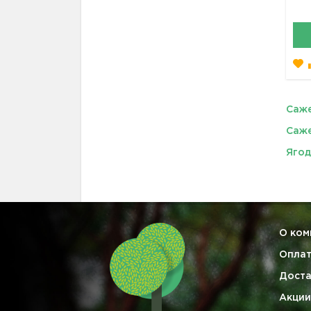
Саже
Саже
Ягод
О ком
Опла
Доста
Акции