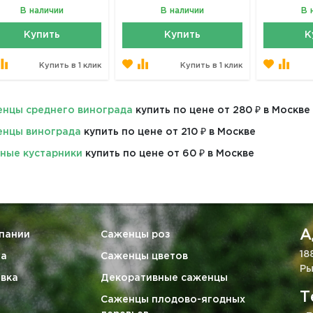
В наличии
В наличии
В 
Купить
Купить
К
Купить в 1 клик
Купить в 1 клик
нцы среднего винограда
купить по цене от 280 ₽ в Москве
нцы винограда
купить по цене от 210 ₽ в Москве
ные кустарники
купить по цене от 60 ₽ в Москве
А
пании
Саженцы роз
18
та
Саженцы цветов
Ры
вка
Декоративные саженцы
Т
Саженцы плодово-ягодных