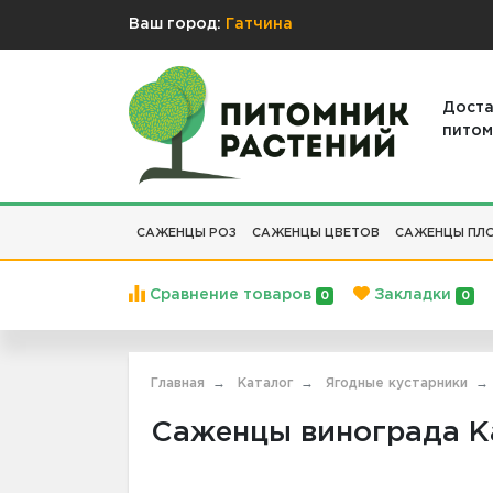
Ваш город:
Гатчина
Доста
питом
САЖЕНЦЫ РОЗ
САЖЕНЦЫ ЦВЕТОВ
САЖЕНЦЫ ПЛО
Сравнение товаров
Закладки
0
0
Главная
Каталог
Ягодные кустарники
Саженцы винограда Ка