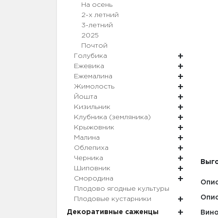
На осень
2-х летний
3-летний
2025
Почтой
Голубика
Ежевика
Ежемалина
Жимолость
Йошта
Кизильник
Клубника (земляника)
Крыжовник
Малина
Облепиха
Черника
Выго
Шиповник
Смородина
Опис
Плодово ягодные культуры
Опис
Плодовые кустарники
Декоративные саженцы
Вино