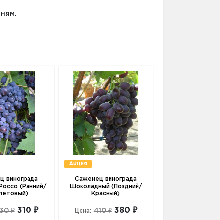
зням.
Акция
ц винограда
Саженец винограда
Россо (Ранний/
Шоколадный (Поздний/
летовый)
Красный)
310 ₽
380 ₽
30 ₽
410 ₽
Цена: