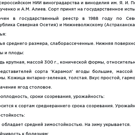
сероссийском НИИ виноградарства и виноделия им. Я. И. По
ученко и А.М. Алиев. Сорт принят на государственное испыт
ючен в государственный реестр в 1988 году по Севе
ублика Северная Осетия) и Нижневолжскому (Астраханска
ья:
ья среднего размера, слаборассеченные. Нижняя поверхн
ы и плоды:
дь крупная, массой 300 г., конической формы, относитель
едставителей сорта 'Карамол' ягоды большие, массой 5
ы. Кожица янтарно-зеленая, толстая. Вкус простой, гарм
ачение ягод столовое.
оплодность, сроки созревания, урожайность:
сится к сортам среднераннего срока созревания. Урожайн
стойкость:
 обладает средней зимостойкостью. На зиму укрывается.
йчивость к болезням: