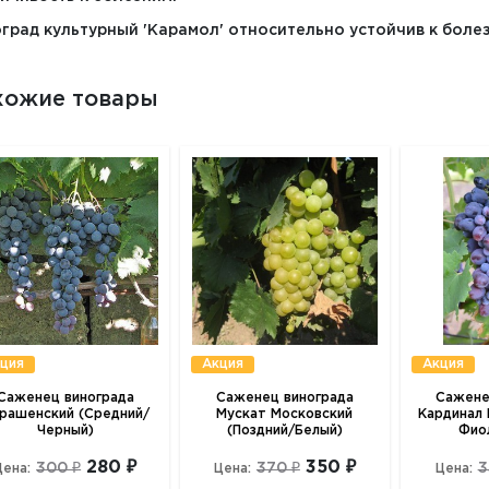
град культурный 'Карамол' относительно устойчив к боле
хожие товары
ция
Акция
Акция
Саженец винограда
Саженец винограда
Сажене
рашенский (Средний/
Мускат Московский
Кардинал 
Черный)
(Поздний/Белый)
Фио
280 ₽
350 ₽
300 ₽
370 ₽
3
Цена:
Цена:
Цена: