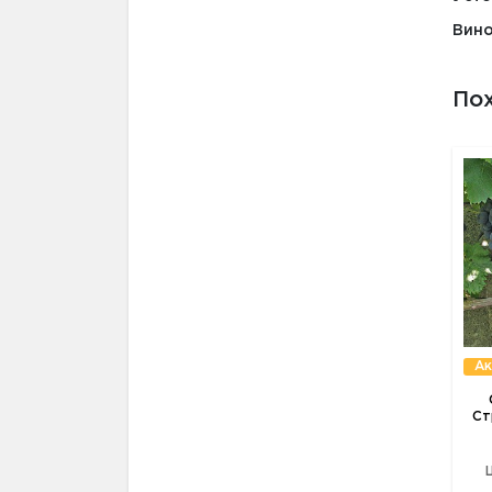
Вино
По
Ак
Ст