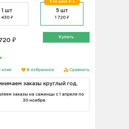
5 по цене 4-х
1 шт
5 шт
430 ₽
1 720 ₽
Купить
 720 ₽
и
1 клик
В избранное
Сравнить
инимаем заказы круглый год.
ляем заказы на саженцы с 1 апреля по
30 ноября.