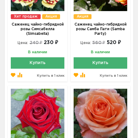
Хит продаж
Акция
Акция
Саженец чайно-гибридной
Саженец чайно-гибридной
розы Симсабелла
розы Самба Пати (Samba
(Simsabella)
Party)
230 ₽
520 ₽
240 ₽
560 ₽
Цена:
Цена:
В наличии
В наличии
Купить
Купить
Купить в 1 клик
Купить в 1 клик