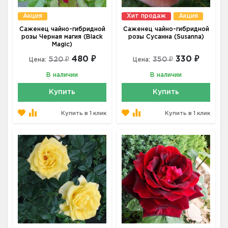
Акция
Хит продаж
Акция
Саженец чайно-гибридной
Саженец чайно-гибридной
розы Черная магия (Black
розы Сусанна (Susanna)
Magic)
480 ₽
330 ₽
520 ₽
350 ₽
Цена:
Цена:
В наличии
В наличии
Купить
Купить
Купить в 1 клик
Купить в 1 клик